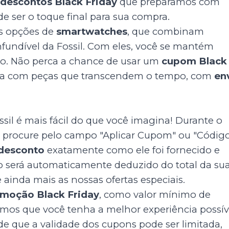
s
descontos Black Friday
que preparamos com
e ser o toque final para sua compra.
as opções de
smartwatches
, que combinam
nfundível da Fossil. Com eles, você se mantém
. Não perca a chance de usar um
cupom Black
upa com peças que transcendem o tempo, com
en
sil é mais fácil do que você imagina! Durante o
, procure pelo campo "Aplicar Cupom" ou "Códig
desconto
exatamente como ele foi fornecido e
to será automaticamente deduzido do total da su
ainda mais as nossas ofertas especiais.
moção Black Friday
, como valor mínimo de
mos que você tenha a melhor experiência possív
de que a validade dos cupons pode ser limitada,