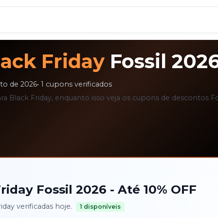
lack Friday
Fossil
202
to de 2026
•
1
cupons verificados
a Black Friday, enquanto isso veja os cupons de descontos Foss
riday
Fossil
2026
- Até
10%
OFF
riday
verificadas hoje.
1
disponíveis