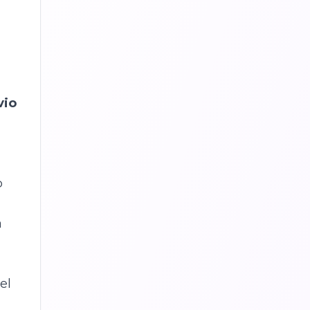
vio
o
a
el