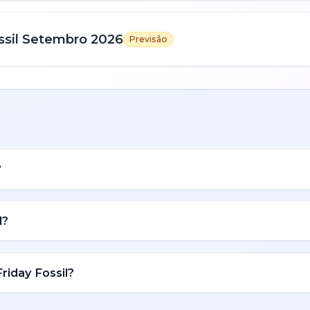
sil
Setembro
2026
Previsão
?
l
?
Friday
Fossil
?