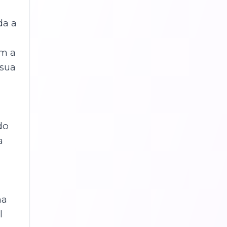
da a
em a
 sua
do
a
ma
l