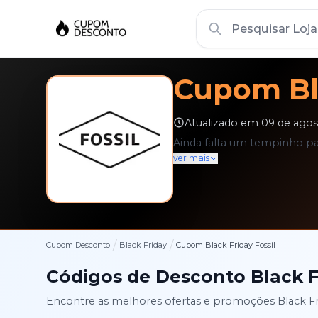
Cupom
B
Atualizado em
09 de agos
Ainda falta um tempinho par
ver mais
/
/
Cupom Desconto
Black Friday
Cupom
Black Friday
Fossil
Códigos de Desconto
Black F
Encontre as melhores ofertas e promoções
Black F