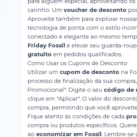
para alguém especial, aproveitando o
carinho. Um
voucher de desconto
pod
Aproveite também para explorar noss
tecnologia de ponta com o estilo inco
conectado e elegante ao mesmo tempo
Friday Fossil
e elevar seu guarda-ro
gratuito
em pedidos qualificados.
Como Usar os Cupons de Desconto
Utilizar um
cupom de desconto
na Fos
processo de finalização da sua compra
Promocional". Digite o seu
código de 
clique em "Aplicar". O valor do descon
compra, permitindo que você aproveite 
Fique atento às condições de cada
pro
compra ou produtos específicos. Quere
ao
economizar em Fossil
. Lembre-se 