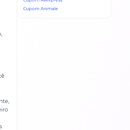
Cupom
Animale
a
,
cê
nte,
iro
s