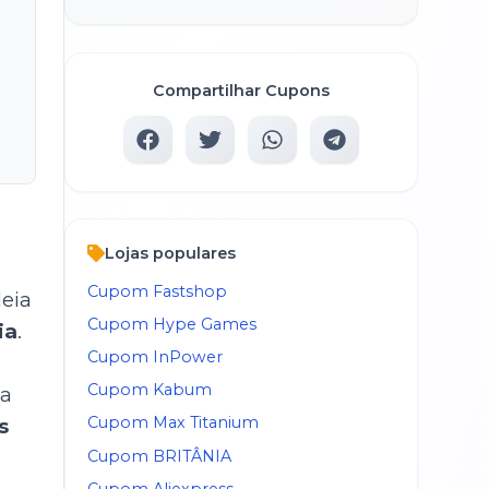
Compartilhar Cupons
Lojas populares
Cupom
Fastshop
deia
Cupom
Hype Games
ia
.
Cupom
InPower
Cupom
Kabum
 a
Cupom
Max Titanium
s
Cupom
BRITÂNIA
Cupom
Aliexpress