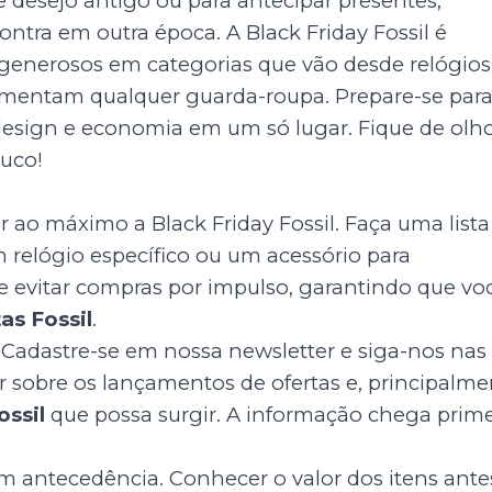
le desejo antigo ou para antecipar presentes,
ntra em outra época. A Black Friday Fossil é
generosos em categorias que vão desde relógios
lementam qualquer guarda-roupa. Prepare-se par
 design e economia em um só lugar. Fique de olho
uco!
 ao máximo a Black Friday Fossil. Faça uma lista
m relógio específico ou um acessório para
 e evitar compras por impulso, garantindo que vo
as Fossil
.
Cadastre-se em nossa newsletter e siga-nos nas
er sobre os lançamentos de ofertas e, principalme
ossil
que possa surgir. A informação chega prime
m antecedência. Conhecer o valor dos itens ante