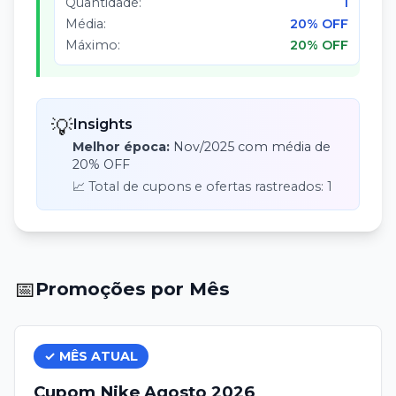
Quantidade:
1
Média:
20% OFF
Máximo:
20% OFF
💡
Insights
Melhor época:
Nov
/
2025
com média de
20% OFF
📈 Total de cupons e ofertas rastreados:
1
📅
Promoções por Mês
✓ MÊS ATUAL
Cupom
Nike
Agosto
2026