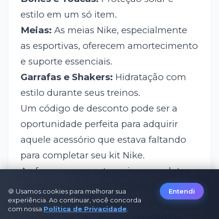
estilo em um só item.
Meias:
As meias Nike, especialmente
as esportivas, oferecem amortecimento
e suporte essenciais.
Garrafas e Shakers:
Hidratação com
estilo durante seus treinos.
Um código de desconto pode ser a
oportunidade perfeita para adquirir
aquele acessório que estava faltando
para completar seu kit Nike.
Ao focar nessas categorias e produtos
populares, e sempre utilizando um
🍪 Usamos cookies para melhorar sua
Entendi
experiência. Ao continuar, você concorda
cupom Nike, você garante que sua
com nossa
Política de Privacidade
.
compra seja não apenas satisfatória,