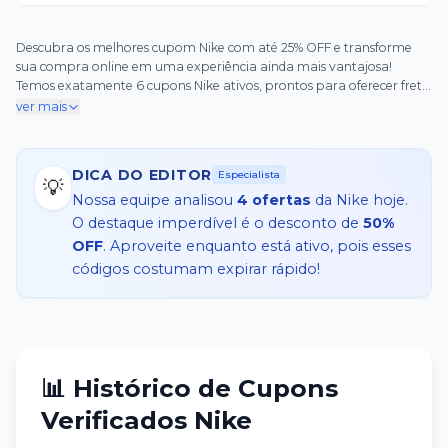
Descubra os melhores cupom Nike com até 25% OFF e transforme
sua compra online em uma experiência ainda mais vantajosa!
Temos exatamente 6 cupons Nike ativos, prontos para oferecer frete
grátis em pedidos selecionados e descontos especiais para sua
ver mais
primeira compra. Imagine economizar em tênis icônicos, roupas
esportivas e acessórios, com cupom Nike que garante benefícios
exclusivos como frete grátis válido para todo o Brasil. Além disso,
DICA DO EDITOR
Especialista
aproveite os descontos progressivos: ganhe 10% OFF em com
💡
Nossa equipe analisou
4
ofertas
da
Nike
hoje.
O destaque imperdível é o desconto de
50%
OFF
. Aproveite enquanto está ativo, pois esses
códigos costumam expirar rápido!
📊 Histórico de Cupons
Verificados
Nike