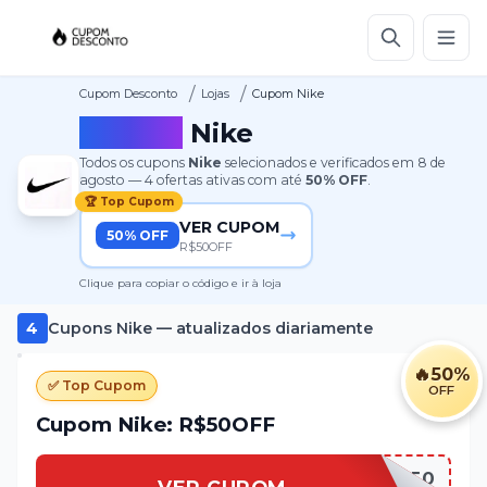
/
/
Cupom Desconto
Lojas
Cupom Nike
Cupom
Nike
Todos os cupons
Nike
selecionados e verificados em
8 de
agosto
—
4
ofertas ativas
com até
50%
OFF
.
🏆 Top Cupom
VER CUPOM
50% OFF
R$50OFF
Clique para copiar o código e ir à loja
4
Cupons
Nike
— atualizados diariamente
🔥
50%
✅ Top Cupom
OFF
Cupom Nike: R$50OFF
GANHOU50