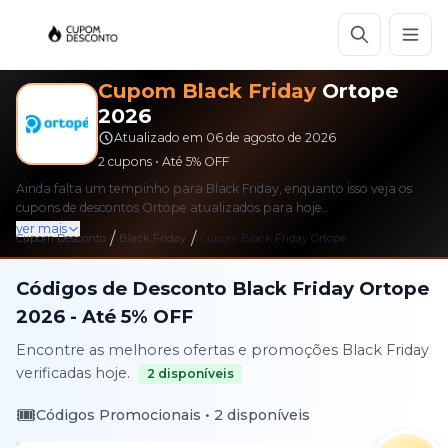
Cupom
Black Friday
Ortope
2026
Atualizado em
06 de agosto de 2026
2
cupons • Até
5%
OFF
Ainda falta um tempinho para Black Friday, enquanto isso veja os
cupons de descontos Ortope atualizados para hoje..
ver mais
/
/
Cupom Desconto
Black Friday
Cupom
Black Friday
Ortope
Códigos de Desconto
Black Friday
Ortope
2026
- Até
5%
OFF
Encontre as melhores ofertas e promoções
Black Friday
verificadas hoje.
2
disponíveis
🎟️
Códigos Promocionais •
2
disponíveis