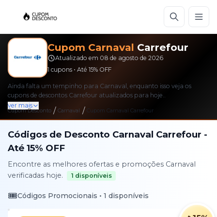
Cupom
Carnaval
Carrefour
Atualizado em
08 de agosto de 2026
1
cupons • Até
15%
OFF
Ainda falta um tempinho para Carnaval, enquanto isso veja os
cupons de descontos Carrefour atualizados para hoje..
ver mais
/
/
Cupom Desconto
Carnaval
Cupom
Carnaval
Carrefour
Códigos de Desconto
Carnaval
Carrefour
-
Até
15%
OFF
Encontre as melhores ofertas e promoções
Carnaval
verificadas hoje.
1
disponíveis
🎟️
Códigos Promocionais •
1
disponíveis