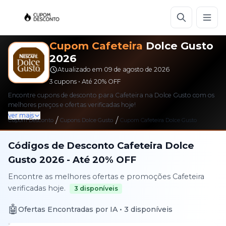
Cupom
Cafeteira
Dolce Gusto
2026
Atualizado em
09 de agosto de 2026
3
cupons • Até
20%
OFF
Encontre cupons de desconto para Cafeteira na Dolce Gusto com os
melhores preços e ofertas verificadas hoje!
ver mais
/
/
Cupom Desconto
Cupons
Dolce Gusto
Cupom
Cafeteira
Dolce Gusto
Códigos de Desconto
Cafeteira
Dolce
Gusto
2026
- Até
20%
OFF
Encontre as melhores ofertas e promoções
Cafeteira
verificadas hoje.
3
disponíveis
🤖
Ofertas Encontradas por IA •
3
disponíveis