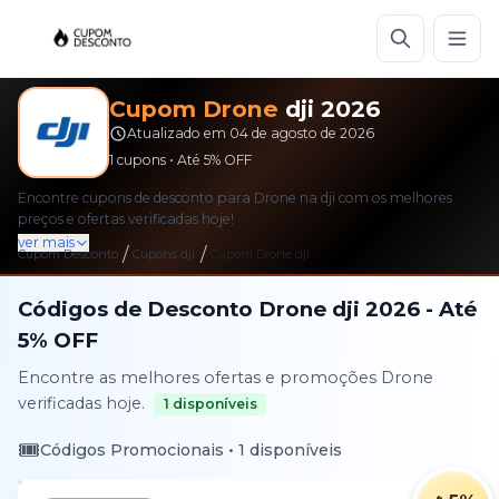
Cupom
Drone
dji
2026
Atualizado em
04 de agosto de 2026
1
cupons • Até
5%
OFF
Encontre cupons de desconto para Drone na dji com os melhores
preços e ofertas verificadas hoje!
ver mais
/
/
Cupom Desconto
Cupons
dji
Cupom
Drone
dji
Códigos de Desconto
Drone
dji
2026
- Até
5%
OFF
Encontre as melhores ofertas e promoções
Drone
verificadas hoje.
1
disponíveis
🎟️
Códigos Promocionais •
1
disponíveis