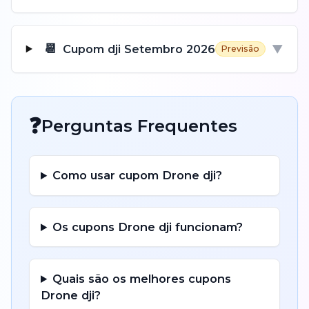
📆
Cupom
dji
Setembro
2026
▼
Previsão
❓
Perguntas Frequentes
Como usar cupom
Drone
dji
?
Os cupons
Drone
dji
funcionam?
Quais são os melhores cupons
Drone
dji
?