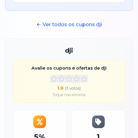
← Ver todos os cupons
dji
dji
Avalie os cupons e ofertas de
dji
1.0
(
3
voto
s
)
Toque nas estrelas
5%
1