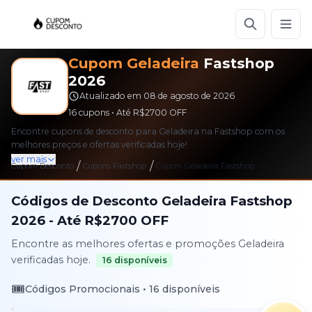
Cupom
Geladeira
Fastshop
2026
Atualizado em
08 de agosto de 2026
16
cupons • Até
R$2700
OFF
Encontre cupons de desconto para Geladeira na Fastshop com os
melhores preços e ofertas verificadas hoje!
ver mais
/
/
Cupom Desconto
Cupons
Fastshop
Cupom
Geladeira
Fastshop
Códigos de Desconto
Geladeira
Fastshop
2026
- Até
R$2700
OFF
Encontre as melhores ofertas e promoções
Geladeira
verificadas hoje.
16
disponíveis
🎟️
Códigos Promocionais •
16
disponíveis