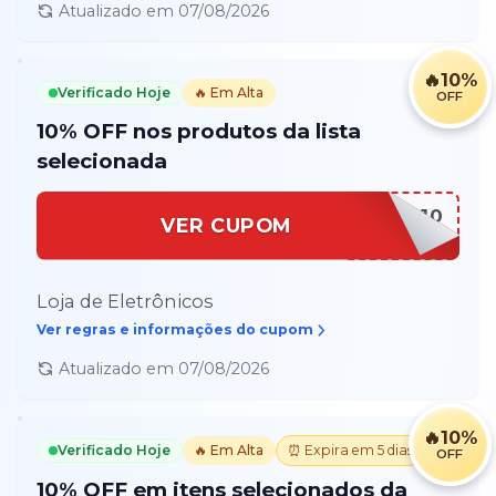
Atualizado em
07/08/2026
🔥
10%
Verificado Hoje
🔥 Em Alta
OFF
10% OFF nos produtos da lista
selecionada
PAIS10
VER CUPOM
Loja de Eletrônicos
Ver regras e informações do cupom
Atualizado em
07/08/2026
🔥
10%
Verificado Hoje
🔥 Em Alta
⏰ Expira em 5 dias
OFF
10% OFF em itens selecionados da