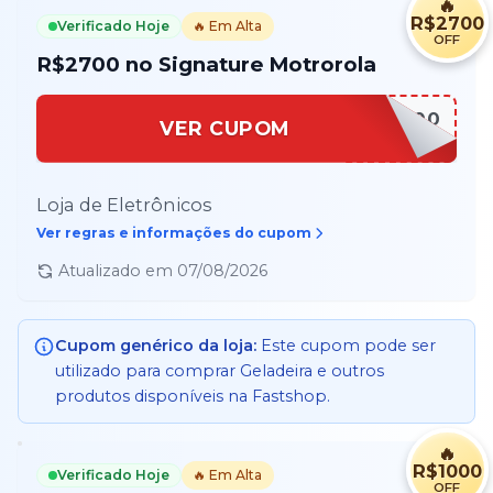
🔥
R$2700
Verificado Hoje
🔥 Em Alta
OFF
R$2700 no Signature Motrorola
SIGNATURE2700
VER CUPOM
Loja de Eletrônicos
Ver regras e informações do cupom
Atualizado em
07/08/2026
Cupom genérico da loja:
Este cupom pode ser
utilizado para comprar
Geladeira
e outros
produtos disponíveis na
Fastshop
.
🔥
R$1000
Verificado Hoje
🔥 Em Alta
OFF