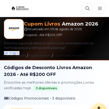
Cupom
Livros
Amazon
2026
Atualizado em
09 de agosto de 2026
3
cupons • Até
R$200
OFF
Encontre cupons de desconto para Livros na Amazon com os
melhores preços e ofertas verificadas hoje!
ver mais
/
/
Cupom Desconto
Cupons
Amazon
Cupom
Livros
Amazon
Códigos de Desconto
Livros
Amazon
2026
- Até
R$200
OFF
Encontre as melhores ofertas e promoções
Livros
verificadas hoje.
3
disponíveis
🎟️
Códigos Promocionais •
3
disponíveis
🔥