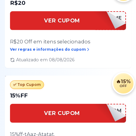
R$20
OLAPRIME
VER CUPOM
R$20 Off em itens selecionados
Ver regras e informações do cupom
Atualizado em
08/08/2026
🔥
15%
✅ Top Cupom
OFF
15%FF
[CUPOM
VER CUPOM
INSERIDO]
15%ff-tAaz-Atatat.