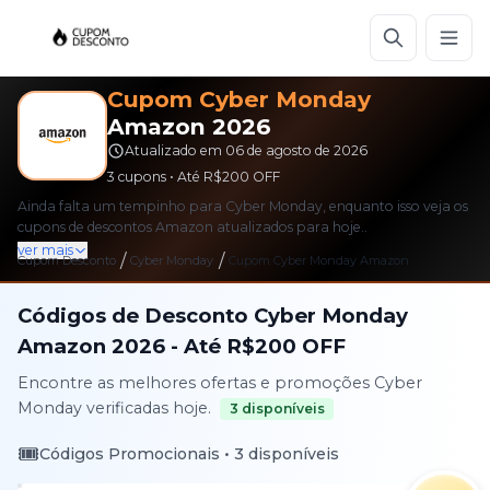
Cupom
Cyber Monday
Amazon
2026
Atualizado em
06 de agosto de 2026
3
cupons • Até
R$200
OFF
Ainda falta um tempinho para Cyber Monday, enquanto isso veja os
cupons de descontos Amazon atualizados para hoje..
ver mais
/
/
Cupom Desconto
Cyber Monday
Cupom
Cyber Monday
Amazon
Códigos de Desconto
Cyber Monday
Amazon
2026
- Até
R$200
OFF
Encontre as melhores ofertas e promoções
Cyber
Monday
verificadas hoje.
3
disponíveis
🎟️
Códigos Promocionais •
3
disponíveis