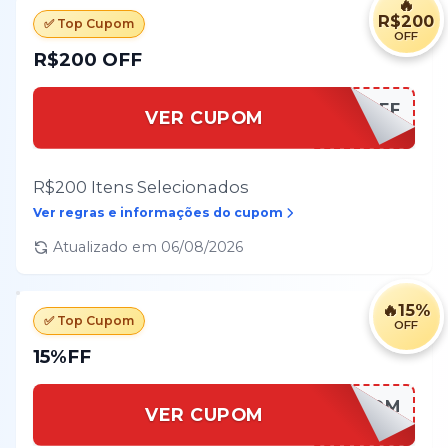
🔥
R$200
✅ Top Cupom
OFF
R$200 OFF
AMAZON500OFF
VER CUPOM
R$200 Itens Selecionados
Ver regras e informações do cupom
Atualizado em
06/08/2026
🔥
15%
✅ Top Cupom
OFF
15%FF
[CUPOM
VER CUPOM
INSERIDO]