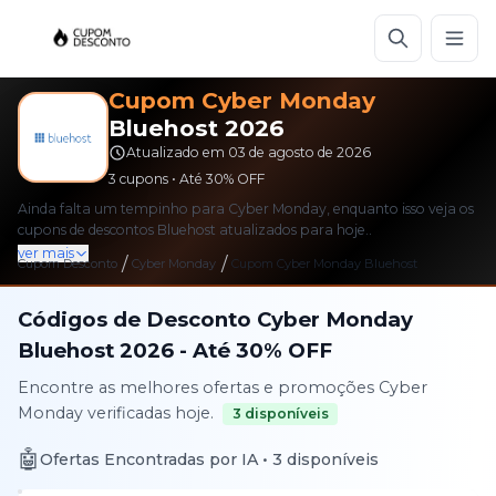
Cupom
Cyber Monday
Bluehost
2026
Atualizado em
03 de agosto de 2026
3
cupons • Até
30%
OFF
Ainda falta um tempinho para Cyber Monday, enquanto isso veja os
cupons de descontos Bluehost atualizados para hoje..
ver mais
/
/
Cupom Desconto
Cyber Monday
Cupom
Cyber Monday
Bluehost
Códigos de Desconto
Cyber Monday
Bluehost
2026
- Até
30%
OFF
Encontre as melhores ofertas e promoções
Cyber
Monday
verificadas hoje.
3
disponíveis
🤖
Ofertas Encontradas por IA •
3
disponíveis