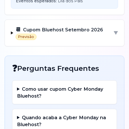
Eventos esperados:
Dia dos Pais
📆
Cupom
Bluehost
Setembro
2026
▼
Previsão
❓
Perguntas Frequentes
Como usar cupom
Cyber Monday
Bluehost
?
Quando acaba a
Cyber Monday
na
Bluehost
?