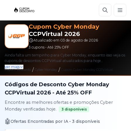
Cupom
Cyber Monday
CCPVirtual
2026
Atualizado em
03 de agosto de 2026
3
cupons • Até
25%
OFF
Ainda falta um tempinho para Cyber Monday, enquanto isso veja os
cupons de descontos CCPVirtual atualizados para hoje..
ver mais
/
/
Cupom Desconto
Cyber Monday
Cupom
Cyber Monday
CCPVirtual
Códigos de Desconto
Cyber Monday
CCPVirtual
2026
- Até
25%
OFF
Encontre as melhores ofertas e promoções
Cyber
Monday
verificadas hoje.
3
disponíveis
🤖
Ofertas Encontradas por IA •
3
disponíveis