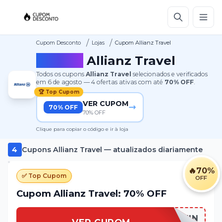
/
/
Cupom Desconto
Lojas
Cupom Allianz Travel
Cupom
Allianz Travel
Todos os cupons
Allianz Travel
selecionados e verificados
em
6 de agosto
—
4
ofertas ativas
com até
70%
OFF
.
🏆 Top Cupom
VER CUPOM
70% OFF
70% OFF
Clique para copiar o código e ir à loja
4
Cupons
Allianz Travel
— atualizados diariamente
🔥
70%
✅ Top Cupom
OFF
Cupom Allianz Travel: 70% OFF
AWIN