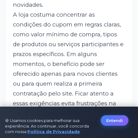
novidades.
A loja costuma concentrar as
condições do cupom em regras claras,
como valor mínimo de compra, tipos
de produtos ou serviços participantes e
prazos específicos. Em alguns
momentos, o benefício pode ser
oferecido apenas para novos clientes
ou para quem realiza a primeira
contratação pelo site. Ficar atento a
essas exigências evita frustrações na
hora de aplicar o código.
🍪 Usamos cookies para melhorar sua
Entendi
Como aproveitar melhor esses cupons
experiência. Ao continuar, você concorda
com nossa
Política de Privacidade
.
Para aumentar as chances de