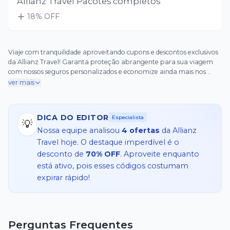
Allianz Travel Pacotes completos
18
% OFF
Viaje com tranquilidade aproveitando cupons e descontos exclusivos
da Allianz Travel! Garanta proteção abrangente para sua viagem
com nossos seguros personalizados e economize ainda mais nos
custos. Proteja-se contra imprevistos e viaje com a certeza de que
ver mais
você está coberto!
DICA DO EDITOR
Especialista
💡
Nossa equipe analisou
4
ofertas
da
Allianz
Travel
hoje. O destaque imperdível é o
desconto de
70% OFF
. Aproveite enquanto
está ativo, pois esses códigos costumam
expirar rápido!
Perguntas Frequentes