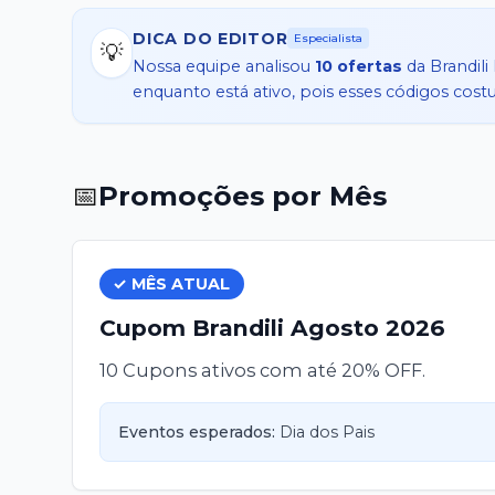
faça uma compra incrível!
DICA DO EDITOR
Especialista
💡
Nossa equipe analisou
10
ofertas
da
Brandili
enquanto está ativo, pois esses códigos cos
📅
Promoções por Mês
✓ MÊS ATUAL
Cupom
Brandili
Agosto
2026
10 Cupons ativos com até 20% OFF.
Eventos esperados:
Dia dos Pais