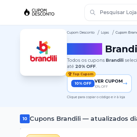
/
/
Cupom Desconto
Lojas
Cupom Brand
Cupom
Brandi
Todos os cupons
Brandili
selec
até
20%
OFF
.
🏆 Top Cupom
VER CUPOM
10% OFF
10% OFF
Clique para copiar o código e ir à loja
Cupons
Brandili
— atualizados d
10