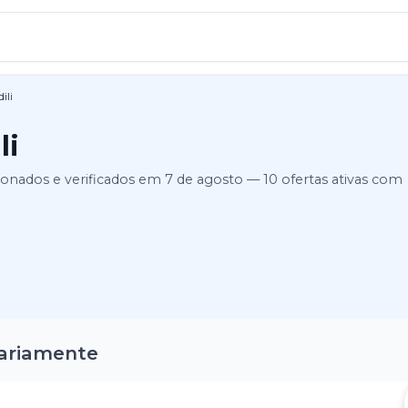
ili
li
ionados e verificados em
7 de agosto
—
10
ofertas ativas
com
iariamente