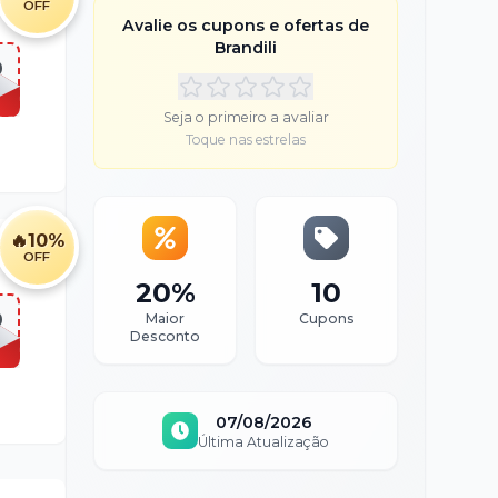
OFF
Avalie os cupons e ofertas de
Brandili
0
Seja o primeiro a avaliar
Toque nas estrelas
🔥
10%
OFF
20%
10
0
Maior
Cupons
Desconto
07/08/2026
Última Atualização