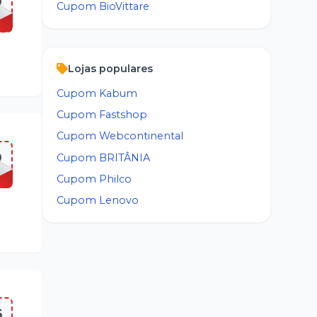
9
Cupom
BioVittare
Lojas populares
Cupom
Kabum
Cupom
Fastshop
Cupom
Webcontinental
0
Cupom
BRITÂNIA
Cupom
Philco
Cupom
Lenovo
5