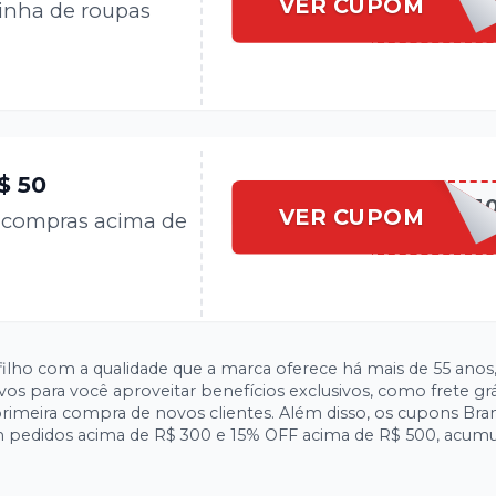
VER CUPOM
inha de roupas
$ 50
BRANDILI1
VER CUPOM
 compras acima de
vos para você aproveitar benefícios exclusivos, como frete gr
imeira compra de novos clientes. Além disso, os cupons Bran
 pedidos acima de R$ 300 e 15% OFF acima de R$ 500, acum
by, Brandili, Mundi, Young Class e Extreme para encontrar ro
economizar em itens selecionados – pegue seu cupom Brandili