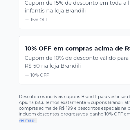
Cupom de 15% de desconto em toda a l
infantis na loja Brandili
15
% OFF
10% OFF em compras acima de R
Cupom de 10% de desconto válido para
R$ 50 na loja Brandili
10
% OFF
Descubra os incríveis cupons Brandili para vestir seu filho com a qualidade que a marca oferece há mais de 55 anos, desde
Apiúna (SC). Temos exatamente 6 cupons Brandili ati
compras acima de R$ 199 e descontos especiais na pr
incluem descontos progressivos: ganhe 10% OFF em
com até 25% OFF. Escolha entre as linhas Brandili Ba
ver mais
infantis perfeitas. Não perca essa oportunidade de 