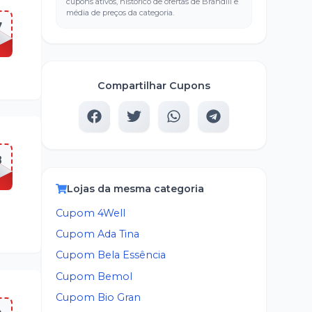
cupons ativos, histórico de ofertas de
Brandili
e
média de preços da categoria.
7
Compartilhar Cupons
8
Lojas da mesma categoria
Cupom
4Well
Cupom
Ada Tina
Cupom
Bela Essência
Cupom
Bemol
Cupom
Bio Gran