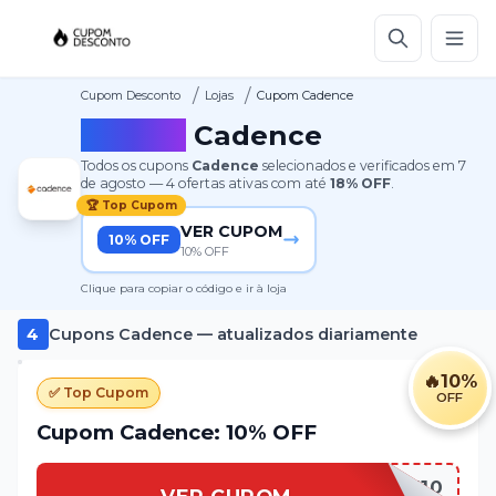
/
/
Cupom Desconto
Lojas
Cupom Cadence
Cupom
Cadence
Todos os cupons
Cadence
selecionados e verificados em
7
de agosto
—
4
ofertas ativas
com até
18%
OFF
.
🏆 Top Cupom
VER CUPOM
10% OFF
10% OFF
Clique para copiar o código e ir à loja
4
Cupons
Cadence
— atualizados diariamente
🔥
10%
✅ Top Cupom
OFF
Cupom Cadence: 10% OFF
CADENCE10