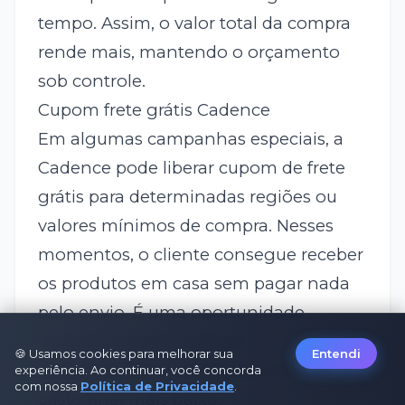
tempo. Assim, o valor total da compra
rende mais, mantendo o orçamento
sob controle.
Cupom frete grátis Cadence
Em algumas campanhas especiais, a
Cadence pode liberar cupom de frete
grátis para determinadas regiões ou
valores mínimos de compra. Nesses
momentos, o cliente consegue receber
os produtos em casa sem pagar nada
pelo envio. É uma oportunidade
interessante para adquirir
🍪 Usamos cookies para melhorar sua
Entendi
eletroportáteis e acessórios com um
experiência. Ao continuar, você concorda
com nossa
Política de Privacidade
.
custo final mais baixo.