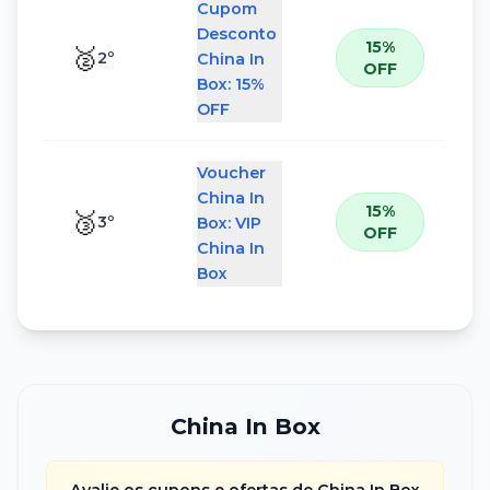
Cupom
Desconto
15%
🥈
2
º
China In
OFF
Box: 15%
OFF
Voucher
China In
15%
🥉
3
º
Box: VIP
OFF
China In
Box
China In Box