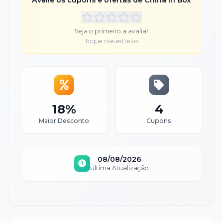
Avalie os cupons e ofertas de
China In Box
Seja o primeiro a avaliar
Toque nas estrelas
18%
4
Maior Desconto
Cupons
08/08/2026
Última Atualização