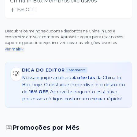
China In Box Membros exclusivos
15
% OFF
Descubra os melhores cupons e descontos na China In Box e
economize em suas compras. Aproveite agora para usar nossos
cupons e garantir preços incríveis nas suas refeições favoritas.
ver mais
DICA DO EDITOR
Especialista
💡
Nossa equipe analisou
4
ofertas
da
China In
Box
hoje. O destaque imperdível é o desconto
de
18% OFF
. Aproveite enquanto está ativo,
pois esses códigos costumam expirar rápido!
📅
Promoções por Mês