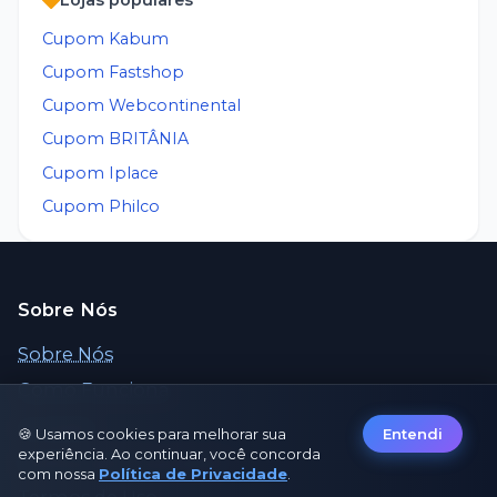
Cupom
Kabum
Cupom
Fastshop
Cupom
Webcontinental
Cupom
BRITÂNIA
Cupom
Iplace
Cupom
Philco
Sobre Nós
Sobre Nós
Como Funciona
Contato
🍪 Usamos cookies para melhorar sua
Entendi
experiência. Ao continuar, você concorda
Política de Privacidade
com nossa
Política de Privacidade
.
Termos de Uso