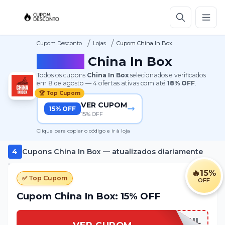
/
/
Cupom Desconto
Lojas
Cupom China In Box
Cupom
China In Box
Todos os cupons
China In Box
selecionados e verificados
em
8 de agosto
—
4
ofertas ativas
com até
18%
OFF
.
🏆 Top Cupom
VER CUPOM
15% OFF
15% OFF
Clique para copiar o código e ir à loja
4
Cupons
China In Box
— atualizados diariamente
🔥
15%
✅ Top Cupom
OFF
Cupom China In Box: 15% OFF
CHINASOUL