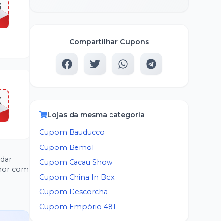
5
Compartilhar Cupons
E
Lojas da mesma categoria
Cupom
Bauducco
Cupom
Bemol
ndar
Cupom
Cacau Show
lhor com
Cupom
China In Box
Cupom
Descorcha
Cupom
Empório 481