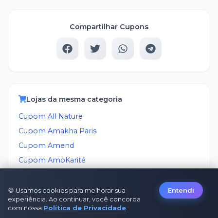
Compartilhar Cupons
Lojas da mesma categoria
Cupom
All Nature
Cupom
Amakha Paris
Cupom
Amend
Cupom
AmoKarité
Cupom
Amobeleza
Cupom
Anna Pegova
🍪 Usamos cookies para melhorar sua
Entendi
experiência. Ao continuar, você concorda
com nossa
Política de Privacidade
.