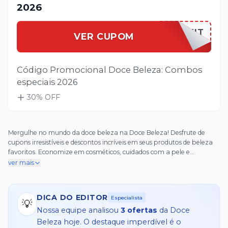
2026
DOCEBEKIT
VER CUPOM
Código Promocional Doce Beleza: Combos
especiais 2026
30
% OFF
Mergulhe no mundo da doce beleza na Doce Beleza! Desfrute de
cupons irresistíveis e descontos incríveis em seus produtos de beleza
favoritos. Economize em cosméticos, cuidados com a pele e
fragrâncias de ponta. Visite nosso site ou loja hoje mesmo e mime-se
ver mais
com a beleza que você merece!
DICA DO EDITOR
Especialista
💡
Nossa equipe analisou
3
ofertas
da
Doce
Beleza
hoje. O destaque imperdível é o