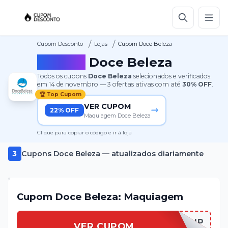
/
/
Cupom Desconto
Lojas
Cupom Doce Beleza
Cupom
Doce Beleza
Todos os cupons
Doce Beleza
selecionados e verificados
em
14 de novembro
—
3
ofertas ativas
com até
30%
OFF
.
🏆 Top Cupom
VER CUPOM
22% OFF
Maquiagem Doce Beleza
Clique para copiar o código e ir à loja
3
Cupons
Doce Beleza
— atualizados diariamente
Cupom Doce Beleza: Maquiagem
DOCEBEMAKEUP
VER CUPOM