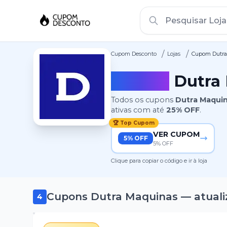
/
/
Cupom Desconto
Lojas
Cupom Dutra
Cupom
Dutra
Todos os cupons
Dutra Maqui
ativas
com até
25%
OFF
.
🏆 Top Cupom
VER CUPOM
5% OFF
5% OFF
Clique para copiar o código e ir à loja
Cupons
Dutra Maquinas
— atuali
4