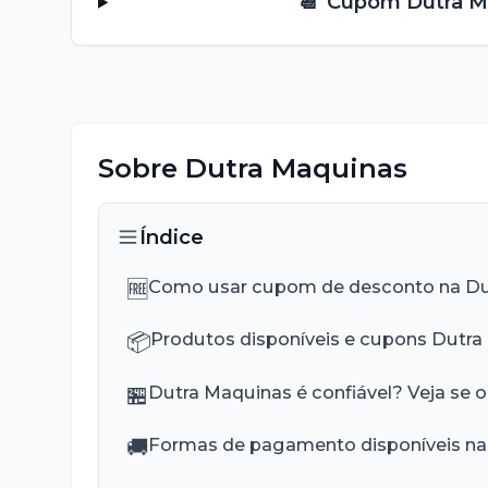
📆
Cupom
Dutra M
Sobre
Dutra Maquinas
Índice
🆓
Como usar cupom de desconto na Du
📦
Produtos disponíveis e cupons Dutra
🏪
Dutra Maquinas é confiável? Veja se o
🚚
Formas de pagamento disponíveis na