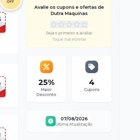
OFF
Avalie os cupons e ofertas de
Dutra Maquinas
5
Seja o primeiro a avaliar
Toque nas estrelas
25%
4
O
Maior
Cupons
Desconto
07/08/2026
Última Atualização
H