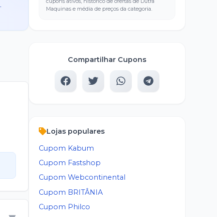
cupons ativos, histórico de ofertas de
Dutra
F
.
Maquinas
e média de preços da categoria.
Compartilhar Cupons
Lojas populares
Cupom
Kabum
Cupom
Fastshop
Cupom
Webcontinental
Cupom
BRITÂNIA
Cupom
Philco