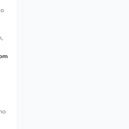
do
m,
om
 no