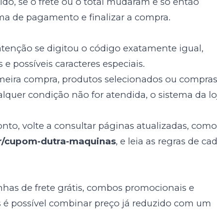
zido, se o frete ou o total mudaram e só então
ma de pagamento e finalizar a compra.
atenção se digitou o código exatamente igual,
e possíveis caracteres especiais.
meira compra, produtos selecionados ou compra
lquer condição não for atendida, o sistema da lo
to, volte a consultar páginas atualizadas, com
r/cupom-dutra-maquinas
, e leia as regras de ca
has de frete grátis, combos promocionais e
es é possível combinar preço já reduzido com um