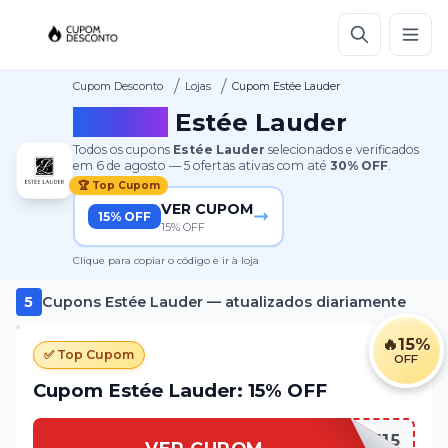
/
/
Cupom Desconto
Lojas
Cupom Estée Lauder
Cupom
Estée Lauder
Todos os cupons
Estée Lauder
selecionados e verificados
em
6 de agosto
—
5
ofertas ativas
com até
30%
OFF
.
🏆 Top Cupom
VER CUPOM
15% OFF
15% OFF
Clique para copiar o código e ir à loja
5
Cupons
Estée Lauder
— atualizados diariamente
🔥
15%
✅ Top Cupom
OFF
Cupom Estée Lauder: 15% OFF
WELCOME15