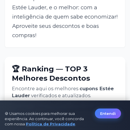
Estée Lauder, e o melhor: com a
inteligência de quem sabe economizar!
Aproveite seus descontos e boas
compras!
🏆 Ranking — TOP 3
Melhores Descontos
Encontre aqui os melhores
cupons
Estée
Lauder
verificados e atualizados.
Economize até
30
%
em suas compras com
nossos códigos promocionais
Estée
🍪 Usamos cookies para melhorar sua
Entendi
Lauder
.
experiência. Ao continuar, você concorda
com nossa
Política de Privacidade
.
TOP 3 cupons com melhores descontos