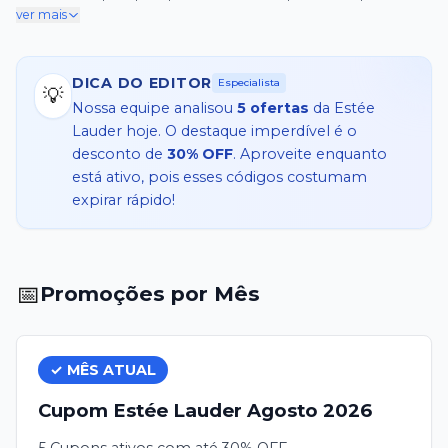
ver mais
DICA DO EDITOR
Especialista
💡
Nossa equipe analisou
5
ofertas
da
Estée
Lauder
hoje. O destaque imperdível é o
desconto de
30% OFF
. Aproveite enquanto
está ativo, pois esses códigos costumam
expirar rápido!
📅
Promoções por Mês
✓ MÊS ATUAL
Cupom
Estée Lauder
Agosto
2026
5 Cupons ativos com até 30% OFF.