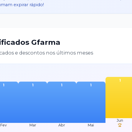
tumam expirar rápido!
ificados
Gfarma
cados e descontos nos últimos meses
1
1
1
1
1
Jun
Fev
Mar
Abr
Mai
🏆