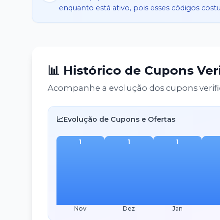
enquanto está ativo, pois esses códigos cos
📊 Histórico de Cupons Ver
Acompanhe a evolução dos cupons verifi
📈
Evolução de Cupons e Ofertas
1
1
1
Nov
Dez
Jan