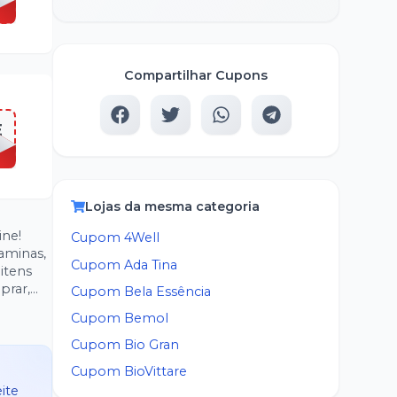
Compartilhar Cupons
E
Lojas da mesma categoria
ine!
Cupom
4Well
aminas,
Cupom
Ada Tina
itens
prar,
Cupom
Bela Essência
Cupom
Bemol
Cupom
Bio Gran
Cupom
BioVittare
ite