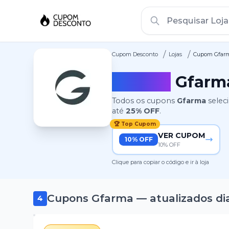
/
/
Cupom Desconto
Lojas
Cupom Gfar
Cupom
Gfarm
Todos os cupons
Gfarma
selec
até
25%
OFF
.
🏆 Top Cupom
VER CUPOM
10% OFF
10% OFF
Clique para copiar o código e ir à loja
Cupons
Gfarma
— atualizados di
4