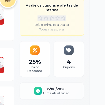
OFF
Avalie os cupons e ofertas de
Gfarma
0
Seja o primeiro a avaliar
Toque nas estrelas
25%
4
O
Maior
Cupons
Desconto
05/08/2026
Última Atualização
H