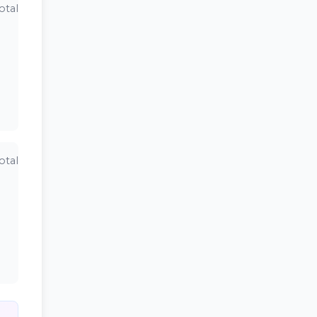
otal
otal