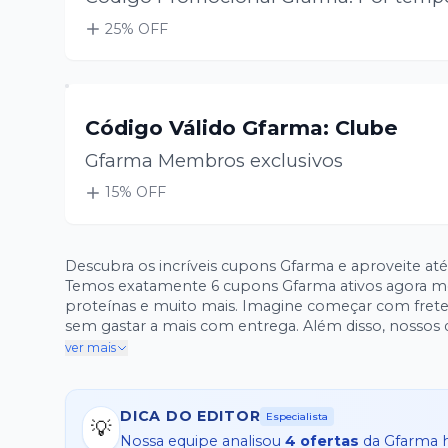
25
% OFF
Código Válido Gfarma: Clube
Gfarma Membros exclusivos
15
% OFF
Descubra os incríveis cupons Gfarma e aproveite até
Temos exatamente 6 cupons Gfarma ativos agora m
proteínas e muito mais. Imagine começar com frete g
sem gastar a mais com entrega. Além disso, nossos
maior o desconto, chegando facilmente a até 25
ver mais
DICA DO EDITOR
Especialista
💡
Nossa equipe analisou
4
ofertas
da
Gfarma
h