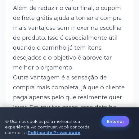
Além de reduzir o valor final, o cupom
de frete grátis ajuda a tornar a compra
mais vantajosa sem mexer na escolha
do produto. Isso é especialmente útil
quando o carrinho já tem itens
desejados e o objetivo é aproveitar
melhor o orçamento.
Outra vantagem é a sensação de
compra mais completa, já que o cliente
paga apenas pelo que realmente quer
levar. Em muitos casos, esse detalhe
faz diferença na decisão de finalizar o
🍪 Usamos cookies para melhorar sua
Entendi
pedido.
experiência. Ao continuar, você concorda
com nossa
Política de Privacidade
.
Quando esses cupons aparecem