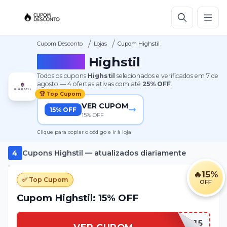
/
/
Cupom Desconto
Lojas
Cupom Highstil
Cupom
Highstil
Todos os cupons
Highstil
selecionados e verificados em
7 de
agosto
—
4
ofertas ativas
com até
25%
OFF
.
🏆 Top Cupom
VER CUPOM
15% OFF
15% OFF
Clique para copiar o código e ir à loja
4
Cupons
Highstil
— atualizados diariamente
🔥
15%
✅ Top Cupom
OFF
Cupom Highstil: 15% OFF
OAB15