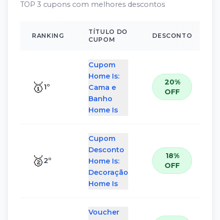
TOP 3 cupons com melhores descontos
TÍTULO DO
RANKING
DESCONTO
CUPOM
Cupom
Home Is:
20%
🥇
1
º
Cama e
OFF
Banho
Home Is
Cupom
Desconto
18%
🥈
2
º
Home Is:
OFF
Decoração
Home Is
Voucher