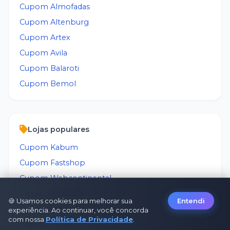
Cupom
Almofadas
Cupom
Altenburg
Cupom
Artex
Cupom
Avila
Cupom
Balaroti
Cupom
Bemol
Lojas populares
Cupom
Kabum
Cupom
Fastshop
Cupom
Webcontinental
Cupom
BRITÂNIA
🍪 Usamos cookies para melhorar sua
Entendi
Cupom
Philco
experiência. Ao continuar, você concorda
com nossa
Política de Privacidade
.
Cupom
Lenovo