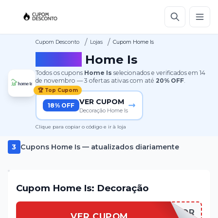
/
/
Cupom Desconto
Lojas
Cupom Home Is
Cupom
Home Is
Todos os cupons
Home Is
selecionados e verificados em
14
de novembro
—
3
ofertas ativas
com até
20%
OFF
.
🏆 Top Cupom
VER CUPOM
18% OFF
Decoração Home Is
Clique para copiar o código e ir à loja
3
Cupons
Home Is
— atualizados diariamente
Cupom Home Is: Decoração
HOMEISDECOR
VER CUPOM