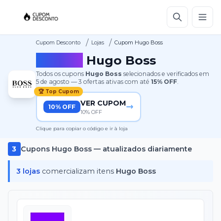
/
/
Cupom Desconto
Lojas
Cupom Hugo Boss
Cupom
Hugo Boss
Todos os cupons
Hugo Boss
selecionados e verificados em
5 de agosto
—
3
ofertas ativas
com até
15%
OFF
.
🏆 Top Cupom
VER CUPOM
10% OFF
10% OFF
Clique para copiar o código e ir à loja
3
Cupons
Hugo Boss
— atualizados diariamente
3
lojas
comercializam itens
Hugo Boss