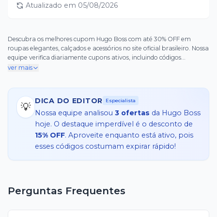
Atualizado em
05/08/2026
Descubra os melhores cupom Hugo Boss com até 30% OFF em
roupas elegantes, calçados e acessórios no site oficial brasileiro. Nossa
equipe verifica diariamente cupons ativos, incluindo códigos
promocionais para frete grátis na primeira compra e descontos
ver mais
exclusivos em perfumes masculinos e coleções Boss Sale. Aproveite
ofertas especiais que transformam seu estilo sem comprometer a
qualidade. Use o cupom Hugo Boss para economizar em produtos
DICA DO EDITOR
Especialista
selecionados, desde trajes formais até peças casuais. Todos os códigos
💡
Nossa equipe analisou
3
ofertas
da
Hugo Boss
são testados e atualizados para garantir desconto no checkout,
válido em todo o Brasil. Não deixe passar essas oportunidades
hoje. O destaque imperdível é o desconto de
limitadas – pegue seu cupom Hugo Boss agora e eleve seu guarda-
15% OFF
. Aproveite enquanto está ativo, pois
roupa com elegância e sofisticação! Acesse hugoboss.com.br e
esses códigos costumam expirar rápido!
aplique o cupom Hugo Boss hoje para viver o luxo acessível.
Perguntas Frequentes