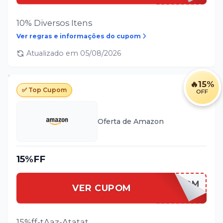
10% Diversos Itens
Ver regras e informações do cupom
Atualizado em
05/08/2026
🔥
15%
✅ Top Cupom
OFF
Oferta de
Amazon
15%FF
[CUPOM
VER CUPOM
INSERIDO]
15%ff-tAaz-Atatat.