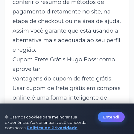
conferir o resumo de métodos de
pagamento diretamente no site, na
etapa de checkout ou na área de ajuda.
Assim você garante que está usando a
alternativa mais adequada ao seu perfil
e região.
Cupom Frete Grátis Hugo Boss: como
aproveitar
Vantagens do cupom de frete grátis
Usar cupom de frete grátis em compras
online é uma forma inteligente de
economizar sem abrir mão de peças
desejadas. Além de pagar menos, o
🍪 Usamos cookies para melhorar sua
Entendi
experiência. Ao continuar, você concorda
valor que seria do envio pode ser usado
com nossa
Política de Privacidade
.