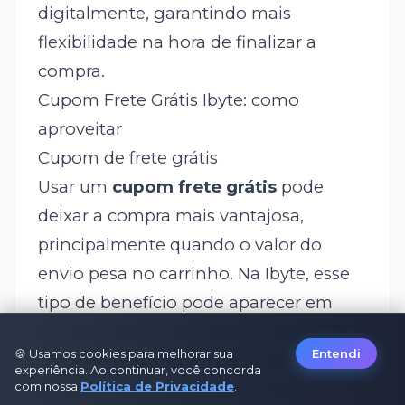
digitalmente, garantindo mais
flexibilidade na hora de finalizar a
compra.
Cupom Frete Grátis Ibyte: como
aproveitar
Cupom de frete grátis
Usar um
cupom frete grátis
pode
deixar a compra mais vantajosa,
principalmente quando o valor do
envio pesa no carrinho. Na Ibyte, esse
tipo de benefício pode aparecer em
ações especiais, campanhas sazonais
🍪 Usamos cookies para melhorar sua
Entendi
ou ofertas por tempo limitado.
experiência. Ao continuar, você concorda
com nossa
Quando a loja libera essa condição, o
Política de Privacidade
.