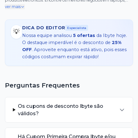
produtos eletrônicos. Encontre os melhores negócios em laptops,
desktops, componentes e muito mais. Economize hoje e aproveite o
ver mais
máximo do seu orçamento!
DICA DO EDITOR
Especialista
💡
Nossa equipe analisou
5
ofertas
da
Ibyte
hoje.
O destaque imperdível é o desconto de
25%
OFF
. Aproveite enquanto está ativo, pois esses
códigos costumam expirar rápido!
Perguntas Frequentes
Os cupons de desconto Ibyte são
válidos?
Há Cupom Primeira Compra Ibyte e/ou