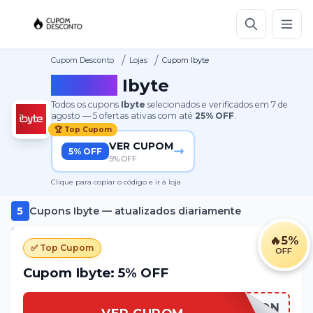
/
/
Cupom Desconto
Lojas
Cupom Ibyte
Cupom
Ibyte
Todos os cupons
Ibyte
selecionados e verificados em
7 de
agosto
—
5
ofertas ativas
com até
25%
OFF
.
🏆 Top Cupom
VER CUPOM
5% OFF
5% OFF
Clique para copiar o código e ir à loja
5
Cupons
Ibyte
— atualizados diariamente
🔥
5%
✅ Top Cupom
OFF
Cupom Ibyte: 5% OFF
SEMPREON