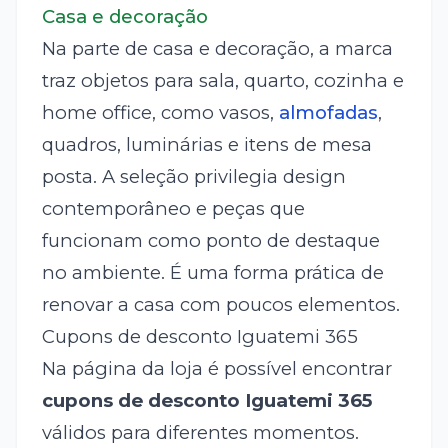
Casa e decoração
Na parte de casa e decoração, a marca
traz objetos para sala, quarto, cozinha e
home office, como vasos,
almofadas
,
quadros, luminárias e itens de mesa
posta. A seleção privilegia design
contemporâneo e peças que
funcionam como ponto de destaque
no ambiente. É uma forma prática de
renovar a casa com poucos elementos.
Cupons de desconto Iguatemi 365
Na página da loja é possível encontrar
cupons de desconto Iguatemi 365
válidos para diferentes momentos.