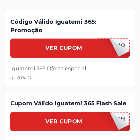
Código Válido Iguatemi 365:
Promoção
IGUATEPROMO
VER CUPOM
Iguatemi 365 Oferta especial
20
% OFF
Cupom Válido Iguatemi 365 Flash Sale
IGUATEFLASH
VER CUPOM