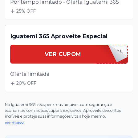
Por tempo limitado - Oferta Iguatemi 365
25
% OFF
Iguatemi 365 Aproveite Especial
IGUATEESPECIAL
VER CUPOM
Oferta limitada
20
% OFF
Na Iguatemi 365, recupere seus arquivos com segurança e
economize com nossos cupons exclusivos. Aproveite descontos
incríveis e proteja suas informações vitais hoje mesmo.
ver mais