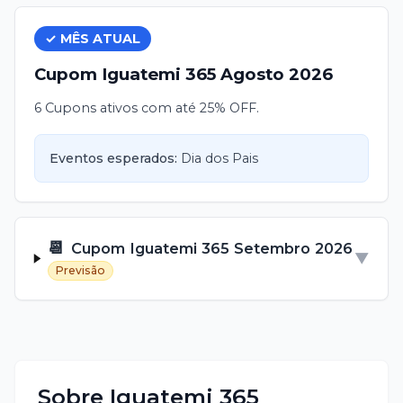
✓ MÊS ATUAL
Cupom
Iguatemi 365
Agosto
2026
6 Cupons ativos com até 25% OFF.
Eventos esperados:
Dia dos Pais
📆
Cupom
Iguatemi 365
Setembro
2026
▼
Previsão
Sobre
Iguatemi 365