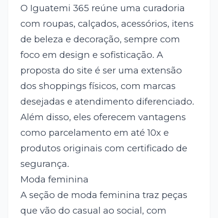
O Iguatemi 365 reúne uma curadoria
com roupas, calçados, acessórios, itens
de beleza e decoração, sempre com
foco em design e sofisticação. A
proposta do site é ser uma extensão
dos shoppings físicos, com marcas
desejadas e atendimento diferenciado.
Além disso, eles oferecem vantagens
como parcelamento em até 10x e
produtos originais com certificado de
segurança.
Moda feminina
A seção de moda feminina traz peças
que vão do casual ao social, com