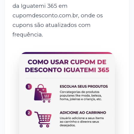
da Iguatemi 365 em
cupomdesconto.com.br, onde os
cupons são atualizados com
frequência.