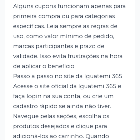
Alguns cupons funcionam apenas para
primeira compra ou para categorias
específicas. Leia sempre as regras de
uso, como valor mínimo de pedido,
marcas participantes e prazo de
validade. Isso evita frustrações na hora
de aplicar o benefício.
Passo a passo no site da Iguatemi 365
Acesse o site oficial da Iguatemi 365 e
faça login na sua conta, ou crie um
cadastro rápido se ainda não tiver.
Navegue pelas seções, escolha os
produtos desejados e clique para
adicioná-los ao carrinho. Quando