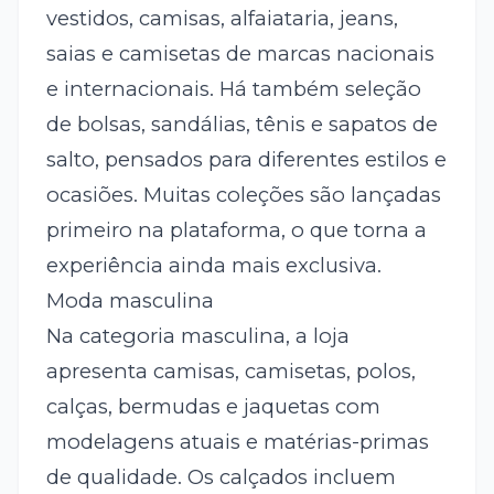
vestidos, camisas, alfaiataria, jeans,
saias e camisetas de marcas nacionais
e internacionais. Há também seleção
de bolsas, sandálias, tênis e sapatos de
salto, pensados para diferentes estilos e
ocasiões. Muitas coleções são lançadas
primeiro na plataforma, o que torna a
experiência ainda mais exclusiva.
Moda masculina
Na categoria masculina, a loja
apresenta camisas, camisetas, polos,
calças, bermudas e jaquetas com
modelagens atuais e matérias-primas
de qualidade. Os calçados incluem