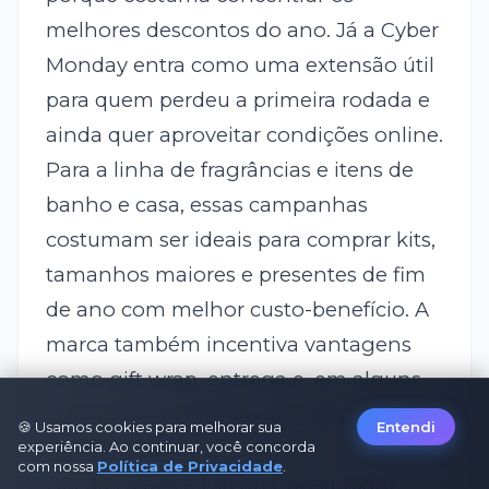
melhores descontos do ano. Já a Cyber
Monday entra como uma extensão útil
para quem perdeu a primeira rodada e
ainda quer aproveitar condições online.
Para a linha de fragrâncias e itens de
banho e casa, essas campanhas
costumam ser ideais para comprar kits,
tamanhos maiores e presentes de fim
de ano com melhor custo-benefício. A
marca também incentiva vantagens
como gift wrap, entrega e, em alguns
períodos, brindes em compras
🍪 Usamos cookies para melhorar sua
Entendi
qualificadas.
experiência. Ao continuar, você concorda
com nossa
Política de Privacidade
.
Dia das Mães e Dia do Consumidor