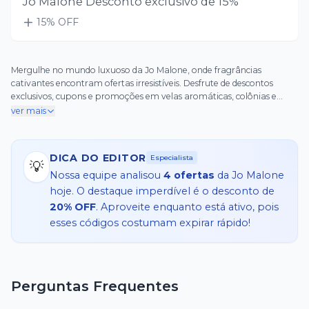
Jo Malone Desconto exclusivo de 15%
15
% OFF
Mergulhe no mundo luxuoso da Jo Malone, onde fragrâncias
cativantes encontram ofertas irresistíveis. Desfrute de descontos
exclusivos, cupons e promoções em velas aromáticas, colônias e
produtos para o corpo que farão você se sentir especial sem estourar
ver mais
seu orçamento. Descubra a magia dos aromas e aproveite as
vantagens hoje mesmo!
DICA DO EDITOR
Especialista
💡
Nossa equipe analisou
4
ofertas
da
Jo Malone
hoje. O destaque imperdível é o desconto de
20% OFF
. Aproveite enquanto está ativo, pois
esses códigos costumam expirar rápido!
Perguntas Frequentes