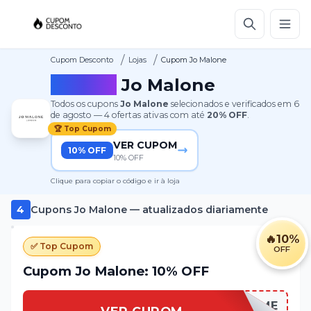
/
/
Cupom Desconto
Lojas
Cupom Jo Malone
Cupom
Jo Malone
Todos os cupons
Jo Malone
selecionados e verificados em
6
de agosto
—
4
ofertas ativas
com até
20%
OFF
.
🏆 Top Cupom
VER CUPOM
10% OFF
10% OFF
Clique para copiar o código e ir à loja
4
Cupons
Jo Malone
— atualizados diariamente
🔥
10%
✅ Top Cupom
OFF
Cupom Jo Malone: 10% OFF
WELCOME