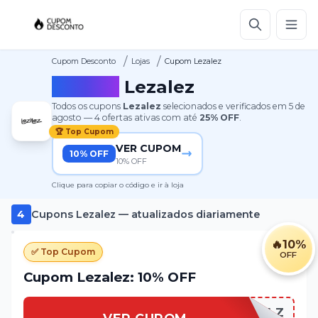
/
/
Cupom Desconto
Lojas
Cupom Lezalez
Cupom
Lezalez
Todos os cupons
Lezalez
selecionados e verificados em
5 de
agosto
—
4
ofertas ativas
com até
25%
OFF
.
🏆 Top Cupom
VER CUPOM
10% OFF
10% OFF
Clique para copiar o código e ir à loja
4
Cupons
Lezalez
— atualizados diariamente
🔥
10%
✅ Top Cupom
OFF
Cupom Lezalez: 10% OFF
UNE4RCV1RLZ