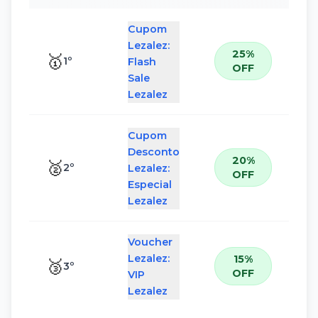
Cupom
Lezalez:
25%
🥇
1
º
Flash
OFF
Sale
Lezalez
Cupom
Desconto
20%
🥈
2
º
Lezalez:
OFF
Especial
Lezalez
Voucher
Lezalez:
15%
🥉
3
º
OFF
VIP
Lezalez