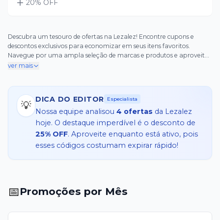
20
% OFF
Descubra um tesouro de ofertas na Lezalez! Encontre cupons e
descontos exclusivos para economizar em seus itens favoritos.
Navegue por uma ampla seleção de marcas e produtos e aproveite
promoções imperdíveis. Desbloqueie descontos hoje e transforme
ver mais
suas compras em experiências mais agradáveis!
DICA DO EDITOR
Especialista
💡
Nossa equipe analisou
4
ofertas
da
Lezalez
hoje. O destaque imperdível é o desconto de
25% OFF
. Aproveite enquanto está ativo, pois
esses códigos costumam expirar rápido!
📅
Promoções por Mês