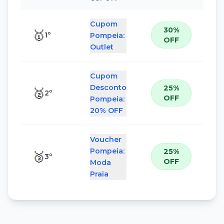
Cupom
30%
🥇
1
º
Pompeia:
OFF
Outlet
Cupom
Desconto
25%
🥈
2
º
OFF
Pompeia:
20% OFF
Voucher
Pompeia:
25%
🥉
3
º
OFF
Moda
Praia