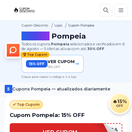
/
/
Cupom Desconto
Lojas
Cupom Pompeia
Cupom
Pompeia
Todos os cupons
Pompeia
selecionados e verificados em
6
de agosto
—
5
ofertas ativas
com até
30%
OFF
.
🏆 Top Cupom
VER CUPOM
15% OFF
15% OFF
Clique para copiar o código e ir à loja
5
Cupons
Pompeia
— atualizados diariamente
🔥
15%
✅ Top Cupom
OFF
Cupom Pompeia: 15% OFF
15NAPRIMEIRA