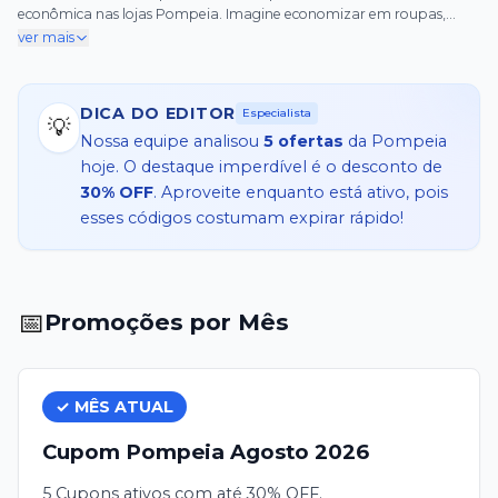
econômica nas lojas Pompeia. Imagine economizar em roupas,
calçados e acessórios de qualidade, tudo com ofertas irresistíveis.
ver mais
Temos exatamente 6 cupons Pompeia ativos, prontos para você
usar, incluindo opções especiais para frete grátis em todo o território
nacional e descontos exclusivos na primeira compra, tornando seu
DICA DO EDITOR
Especialista
pedido ainda mais vantajoso. Além disso, aproveite os descontos
💡
Nossa equipe analisou
5
ofertas
da
Pompeia
prog
hoje. O destaque imperdível é o desconto de
30% OFF
. Aproveite enquanto está ativo, pois
esses códigos costumam expirar rápido!
📅
Promoções por Mês
✓ MÊS ATUAL
Cupom
Pompeia
Agosto
2026
5 Cupons ativos com até 30% OFF.