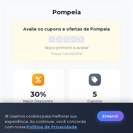
Pompeia
Avalie os cupons e ofertas de
Pompeia
Seja o primeiro a avaliar
Toque nas estrelas
30%
5
Maior Desconto
Cupons
🍪 Usamos cookies para melhorar sua
Entendi
experiência. Ao continuar, você concorda
06/08/2026
com nossa
Política de Privacidade
.
Última Atualização