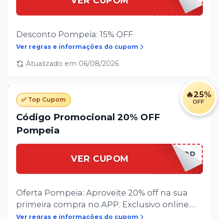
VER CUPOM
Desconto Pompeia: 15% OFF
Ver regras e informações do cupom
Atualizado em
06/08/2026
🔥
25%
✅ Top Cupom
OFF
Código Promocional 20% OFF
Pompeia
20NOAPP
VER CUPOM
Oferta Pompeia: Aproveite 20% off na sua
primeira compra no APP. Exclusivo online.
Não cumulativo com outras promoções.
Ver regras e informações do cupom