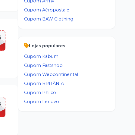
Cupom
Army
Cupom
Aéropostale
Cupom
BAW Clothing
5
Lojas populares
Cupom
Kabum
Cupom
Fastshop
Cupom
Webcontinental
Cupom
BRITÂNIA
Cupom
Philco
Cupom
Lenovo
5