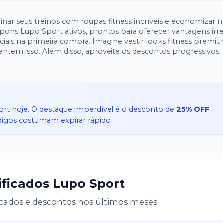
ar seus treinos com roupas fitness incríveis e economizar n
pons Lupo Sport ativos, prontos para oferecer vantagens irres
ciais na primeira compra. Imagine vestir looks fitness prem
 progressivos: quanto
que aumentam conforme o valor do pedido. Todos os código
te para funcionar perfeitamente no checkout, trazendo econo
Sport
 ainda mais econômicos e motivadores. Visite a Lupo hoje 
ort
hoje. O destaque imperdível é o desconto de
25% OFF
.
ódigos costumam expirar rápido!
ificados
Lupo Sport
cados e descontos nos últimos meses