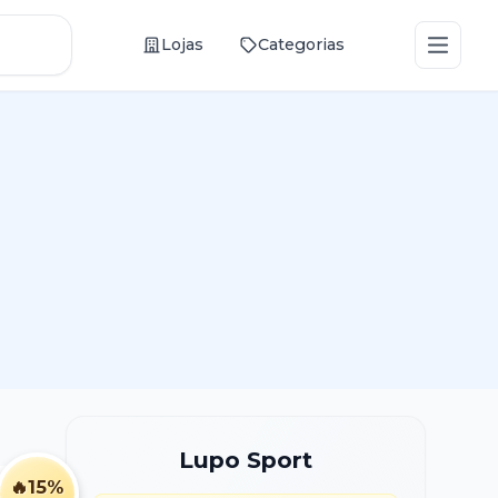
Abrir
Lojas
Categorias
Lupo Sport
🔥
15%