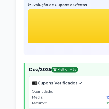
📈
Evolução de Cupons e Ofertas
Dez
/
2025
🏆 Melhor Mês
🎟️
Cupons Verificados ✓
Quantidade:
Média:
1
Máximo:
1