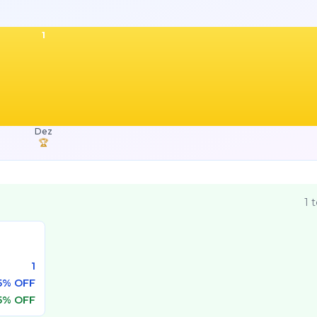
1
Dez
🏆
1
t
1
5% OFF
5% OFF