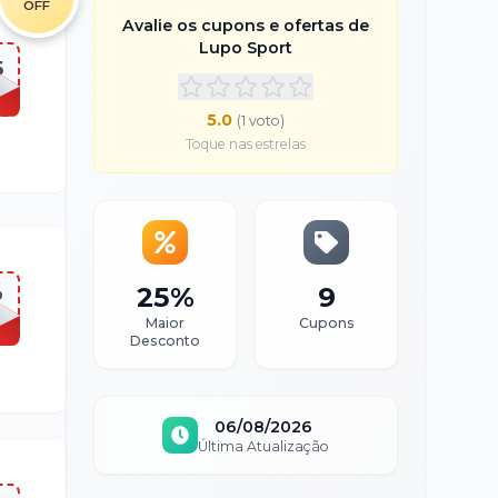
OFF
Avalie os cupons e ofertas de
Lupo Sport
5
5.0
(
1
voto
)
Toque nas estrelas
25%
9
P
Maior
Cupons
Desconto
06/08/2026
Última Atualização