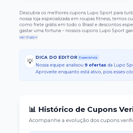
Descubra os melhores cupons Lupo Sport para turbin
nossa loja especializada em roupas fitness, temos cu
como frete grátis em todo o Brasil e descontos espe
gastar uma fortuna – nossos cupons Lupo Sport garantem isso. Além disso, aproveite os descontos
mais você compra, mais economiza, com reduções 
ver mais
promocionais Lupo Sport são verificados diariamen
para seus equipamentos e acessórios fitness favoritos. Não deixe essa oportunidade passar! Pegue seu cupom Lupo 
agora mesmo e transforme seus treinos em momentos
DICA DO EDITOR
Especialista
💡
a diferença! (148 palavras)
Nossa equipe analisou
9
ofertas
da
Lupo Sp
Aproveite enquanto está ativo, pois esses c
📊 Histórico de Cupons Ver
Acompanhe a evolução dos cupons verifi