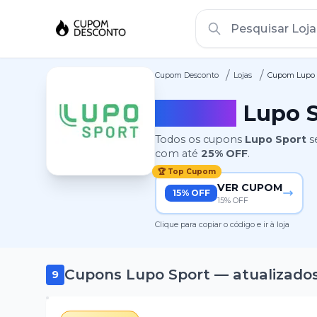
/
/
Cupom Desconto
Lojas
Cupom Lupo 
Cupom
Lupo 
Todos os cupons
Lupo Sport
s
com até
25%
OFF
.
🏆 Top Cupom
VER CUPOM
15% OFF
15% OFF
Clique para copiar o código e ir à loja
Cupons
Lupo Sport
— atualizado
9