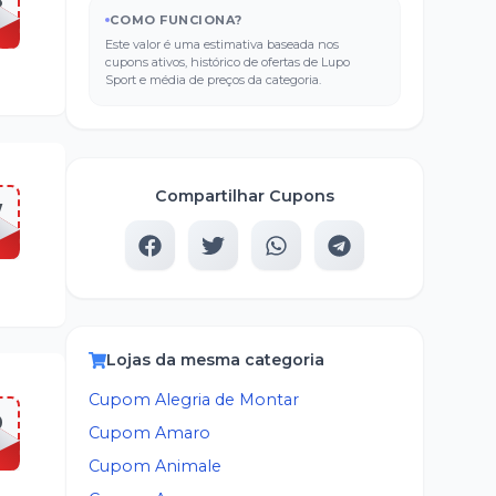
8
COMO FUNCIONA?
Este valor é uma estimativa baseada nos
cupons ativos, histórico de ofertas de
Lupo
Sport
e média de preços da categoria.
Compartilhar Cupons
W
Lojas da mesma categoria
Cupom
Alegria de Montar
0
Cupom
Amaro
Cupom
Animale