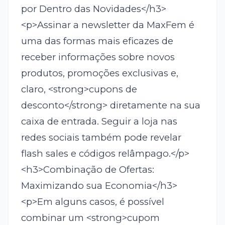
por Dentro das Novidades</h3>
<p>Assinar a newsletter da MaxFem é
uma das formas mais eficazes de
receber informações sobre novos
produtos, promoções exclusivas e,
claro, <strong>cupons de
desconto</strong> diretamente na sua
caixa de entrada. Seguir a loja nas
redes sociais também pode revelar
flash sales e códigos relâmpago.</p>
<h3>Combinação de Ofertas:
Maximizando sua Economia</h3>
<p>Em alguns casos, é possível
combinar um <strong>cupom