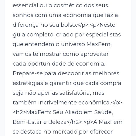
essencial ou o cosmético dos seus
sonhos com uma economia que faz a
diferença no seu bolso.</p> <p>Neste
guia completo, criado por especialistas
que entendem o universo MaxFem,
vamos te mostrar como aproveitar
cada oportunidade de economia.
Prepare-se para descobrir as melhores
estratégias e garantir que cada compra
seja não apenas satisfatória, mas
também incrivelmente econômica.</p>
<h2>MaxFem: Seu Aliado em Saúde,
Bem-Estar e Beleza</h2> <p>A MaxFem
se destaca no mercado por oferecer