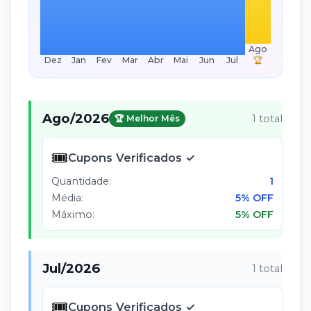
Ago
Dez
Jan
Fev
Mar
Abr
Mai
Jun
Jul
🏆
Ago
/
2026
1
total
🏆 Melhor Mês
🎟️
Cupons Verificados ✓
Quantidade:
1
Média:
5% OFF
Máximo:
5% OFF
Jul
/
2026
1
total
🎟️
Cupons Verificados ✓