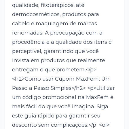
qualidade, fitoterápicos, até
dermocosméticos, produtos para
cabelo e maquiagem de marcas
renomadas. A preocupação com a
procedência e a qualidade dos itens é
perceptível, garantindo que você
invista em produtos que realmente
entregam o que prometem.</p>
<h2>Como usar Cupom MaxFem: Um
Passo a Passo Simples</h2> <p>Utilizar
um código promocional na MaxFem é
mais fácil do que você imagina. Siga
este guia rápido para garantir seu
desconto sem complicações:</p <ol>