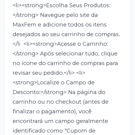
<li><strong>Escolha Seus Produtos:
</strong> Navegue pelo site da
MaxFem e adicione todos os itens
desejados ao seu carrinho de compras.
</li <li><strong>Acesse o Carrinho:
</strong> Após selecionar tudo, clique
no ícone do carrinho de compras para
revisar seu pedido.</li> <li>
<strong>Localize o Campo de
Desconto:</strong> Na página do
carrinho ou no checkout (antes de
finalizar o pagamento), você
encontrará um campo geralmente
identificado como "Cupom de