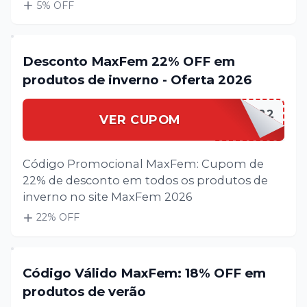
5
% OFF
Desconto MaxFem 22% OFF em
produtos de inverno - Oferta 2026
INVERNO22
VER CUPOM
Código Promocional MaxFem: Cupom de
22% de desconto em todos os produtos de
inverno no site MaxFem 2026
22
% OFF
Código Válido MaxFem: 18% OFF em
produtos de verão