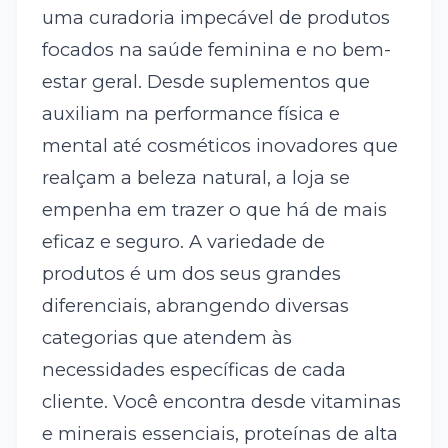
uma curadoria impecável de produtos
focados na saúde feminina e no bem-
estar geral. Desde suplementos que
auxiliam na performance física e
mental até cosméticos inovadores que
realçam a beleza natural, a loja se
empenha em trazer o que há de mais
eficaz e seguro. A variedade de
produtos é um dos seus grandes
diferenciais, abrangendo diversas
categorias que atendem às
necessidades específicas de cada
cliente. Você encontra desde vitaminas
e minerais essenciais, proteínas de alta