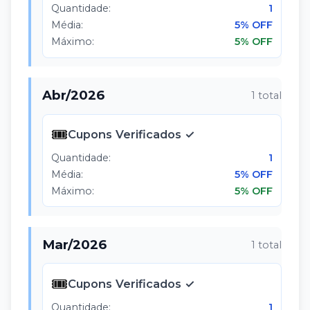
Quantidade:
1
Média:
5% OFF
Máximo:
5% OFF
Abr
/
2026
1
total
🎟️
Cupons Verificados ✓
Quantidade:
1
Média:
5% OFF
Máximo:
5% OFF
Mar
/
2026
1
total
🎟️
Cupons Verificados ✓
Quantidade:
1