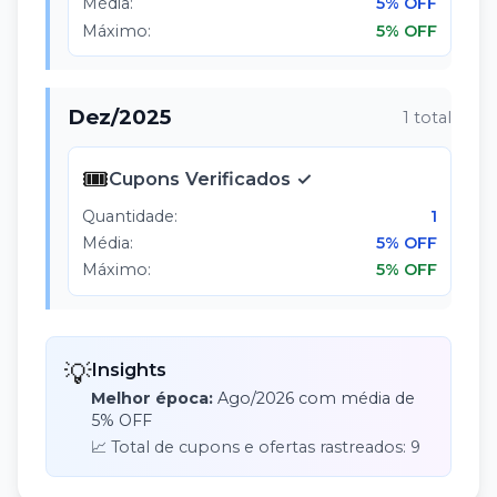
Média:
5% OFF
Máximo:
5% OFF
Dez
/
2025
1
total
🎟️
Cupons Verificados ✓
Quantidade:
1
Média:
5% OFF
Máximo:
5% OFF
💡
Insights
Melhor época:
Ago
/
2026
com média de
5% OFF
📈 Total de cupons e ofertas rastreados:
9