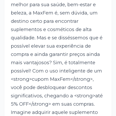
melhor para sua saúde, bem-estar e
beleza, a MaxFem é, sem dúvida, um
destino certo para encontrar
suplementos e cosméticos de alta
qualidade. Mas e se disséssemos que é
possível elevar sua experiência de
compra e ainda garantir preços ainda
mais vantajosos? Sim, é totalmente
possível! Com o uso inteligente de um
<strong>cupom MaxFem</strong>,
você pode desbloquear descontos
significativos, chegando a <strong>até
5% OFF</strong> em suas compras.
Imagine adquirir aquele suplemento