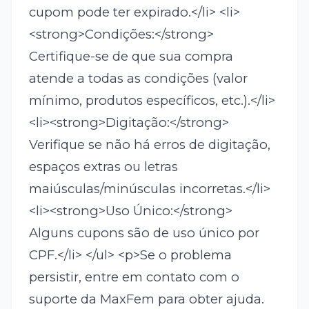
cupom pode ter expirado.</li> <li>
<strong>Condições:</strong>
Certifique-se de que sua compra
atende a todas as condições (valor
mínimo, produtos específicos, etc.).</li>
<li><strong>Digitação:</strong>
Verifique se não há erros de digitação,
espaços extras ou letras
maiúsculas/minúsculas incorretas.</li>
<li><strong>Uso Único:</strong>
Alguns cupons são de uso único por
CPF.</li> </ul> <p>Se o problema
persistir, entre em contato com o
suporte da MaxFem para obter ajuda.