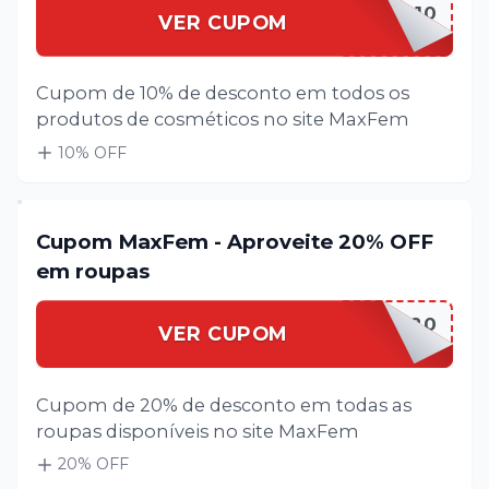
BELEZA10
VER CUPOM
Cupom de 10% de desconto em todos os
produtos de cosméticos no site MaxFem
10
% OFF
Cupom MaxFem - Aproveite 20% OFF
em roupas
FEMINA20
VER CUPOM
Cupom de 20% de desconto em todas as
roupas disponíveis no site MaxFem
20
% OFF