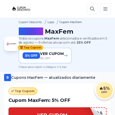
/
/
Cupom Desconto
Lojas
Cupom MaxFem
Cupom
MaxFem
Todos os cupons
MaxFem
selecionados e verificados em
5
de agosto
—
9
ofertas ativas
com até
25%
OFF
.
🏆 Top Cupom
VER CUPOM
5% OFF
5% OFF
Clique para copiar o código e ir à loja
9
Cupons
MaxFem
— atualizados diariamente
🔥
5%
✅ Top Cupom
OFF
Cupom MaxFem: 5% OFF
BEMVINDA