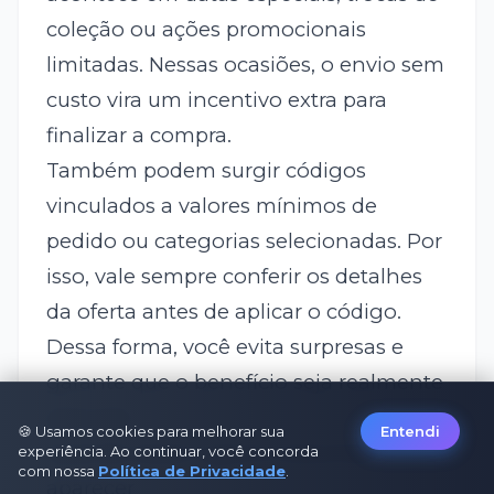
coleção ou ações promocionais
limitadas. Nessas ocasiões, o envio sem
custo vira um incentivo extra para
finalizar a compra.
Também podem surgir códigos
vinculados a valores mínimos de
pedido ou categorias selecionadas. Por
isso, vale sempre conferir os detalhes
da oferta antes de aplicar o código.
Dessa forma, você evita surpresas e
garante que o benefício seja realmente
aplicado.
🍪 Usamos cookies para melhorar sua
Entendi
Quando esses cupons costumam
experiência. Ao continuar, você concorda
com nossa
Política de Privacidade
.
aparecer