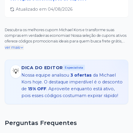
Atualizado em
04/08/2026
Descubra os melhores cupom Michael Kors e transforme suas
compras em verdadeiras economias! Nossa seleção de cupons ativos
oferece códigos promocionais ideais para quem busca frete grátis,
vantagens na primeira compra e descontos exclusivos em bolsas,
ver mais
relógios e acessórios de luxo. Não importa se você está de olho nas
últimas coleções ou nas ofertas imperdíveis, nossos códigos são
verificados diariamente para garantir que funcionem perfeitamente
DICA DO EDITOR
Especialista
no checkout. Aproveite cupom Michael Kors para elevar seu estilo
💡
Nossa equipe analisou
3
ofertas
da
Michael
sem gastar demais, com opções especiais para eventos como Black
Friday. Use cupom Michael Kors agora e sinta a diferença no seu
Kors
hoje. O destaque imperdível é o desconto
bolso – é simples, rápido e recompensador. Pegue seu cupom
de
15% OFF
. Aproveite enquanto está ativo,
Michael Kors hoje e comece a economizar!
pois esses códigos costumam expirar rápido!
Perguntas Frequentes