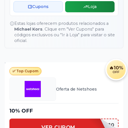
Cupons
Loja
Estas lojas oferecem produtos relacionados a
Michael Kors
. Clique em "Ver Cupons" para
códigos exclusivos ou "Ir à Loja" para visitar o site
oficial.
🔥
10%
✅ Top Cupom
OFF
Oferta de
Netshoes
10% OFF
PRIMEIRA10
VER CUPOM