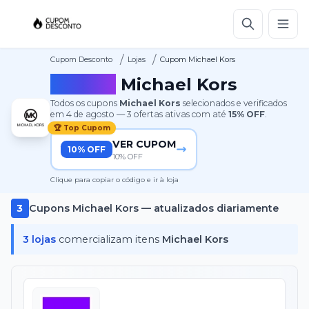
/
/
Cupom Desconto
Lojas
Cupom Michael Kors
Cupom
Michael Kors
Todos os cupons
Michael Kors
selecionados e verificados
em
4 de agosto
—
3
ofertas ativas
com até
15%
OFF
.
🏆 Top Cupom
VER CUPOM
10% OFF
10% OFF
Clique para copiar o código e ir à loja
3
Cupons
Michael Kors
— atualizados diariamente
3
lojas
comercializam itens
Michael Kors