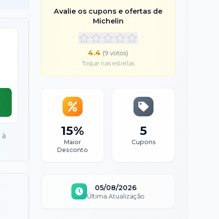
Avalie os cupons e ofertas de
Michelin
4.4
(
9
voto
s
)
Toque nas estrelas
a
15%
5
 à
Maior
Cupons
Desconto
05/08/2026
Última Atualização