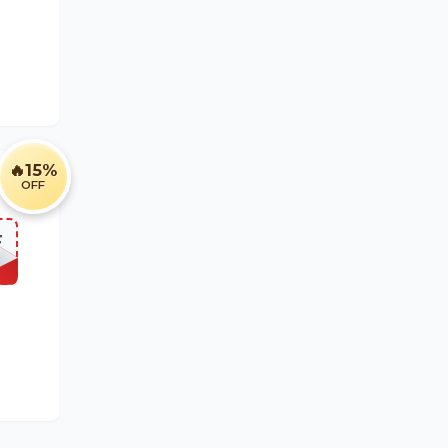
🔥
15%
OFF
F