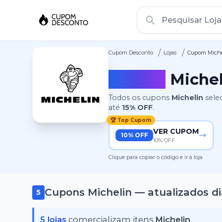
/
/
Cupom Desconto
Lojas
Cupom Miche
Cupom
Michel
Todos os cupons
Michelin
sele
até
15%
OFF
.
🏆 Top Cupom
VER CUPOM
10% OFF
10% OFF
Clique para copiar o código e ir à loja
Cupons
Michelin
— atualizados d
5
5
lojas
comercializam itens
Michelin