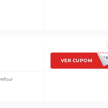
15% OF
VER CUPOM
refour