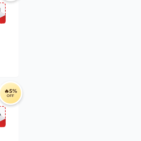
M
]
🔥
5%
OFF
A