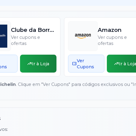
Clube da Borracha
Amazon
Ver cupons e
Ver cupons e
ofertas
ofertas
Ver
Ir à Loja
Ir à Loj
ons
Cupons
ichelin
. Clique em "Ver Cupons" para códigos exclusivos ou "Ir
s
vos: