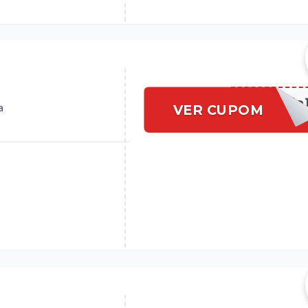
[URL_cuponada
VER CUPOM
a