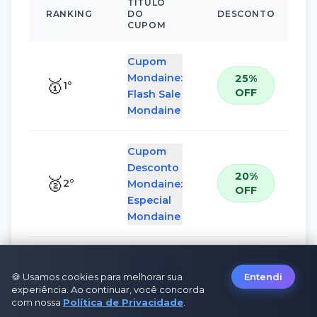
TÍTULO
RANKING
DO
DESCONTO
CUPOM
Cupom
Mondaine:
25%
🥇
1
º
OFF
Flash Sale
Mondaine
Cupom
Desconto
20%
🥈
2
º
Mondaine:
OFF
Especial
Mondaine
Voucher
Mondaine:
18%
🍪 Usamos cookies para melhorar sua
Entendi
🥉
3
º
OFF
experiência. Ao continuar, você concorda
Fidelidade
com nossa
Política de Privacidade
.
Mondaine