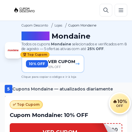
/
/
Cupom Desconto
Lojas
Cupom Mondaine
Cupom
Mondaine
Todos os cupons
Mondaine
selecionados e verificados em
8
de agosto
—
5
ofertas ativas
com até
25%
OFF
.
🏆 Top Cupom
VER CUPOM
10% OFF
10% OFF
Clique para copiar o código e ir à loja
5
Cupons
Mondaine
— atualizados diariamente
🔥
10%
✅ Top Cupom
OFF
Cupom Mondaine: 10% OFF
Cupom10