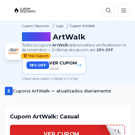
/
/
Cupom Desconto
Lojas
Cupom ArtWalk
Cupom
ArtWalk
Todos os cupons
ArtWalk
selecionados e verificados em
14
de novembro
—
3
ofertas ativas
com até
25%
OFF
.
🏆 Top Cupom
VER CUPOM
18% OFF
Casual
Clique para copiar o código e ir à loja
3
Cupons
ArtWalk
— atualizados diariamente
Cupom ArtWalk: Casual
ARTWALCASUAL
VER CUPOM