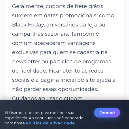
Geralmente, cupons de frete grátis
surgem em datas promocionais, como
Black Friday, aniversários da loja ou
campanhas sazonais. Também é
comum aparecerem vantagens
exclusivas para quem se cadastra na
newsletter ou participa de programas
de fidelidade. Ficar atento às redes
sociais e à página inicial do site ajuda a
não perder essas oportunidades.
Cuidados ao usar o cupom
Antes de finalizar a compra, confira se o
🍪 Usamos cookies para melhorar sua
Entendi
código foi aplicado corretamente no
experiência. Ao continuar, você concorda
com nossa
Política de Privacidade
.
carrinho. Leia as condições do cupom,