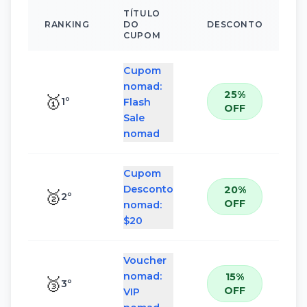
TÍTULO
RANKING
DO
DESCONTO
CUPOM
Cupom
nomad:
25%
🥇
1
º
Flash
OFF
Sale
nomad
Cupom
Desconto
20%
🥈
2
º
OFF
nomad:
$20
Voucher
nomad:
15%
🥉
3
º
OFF
VIP