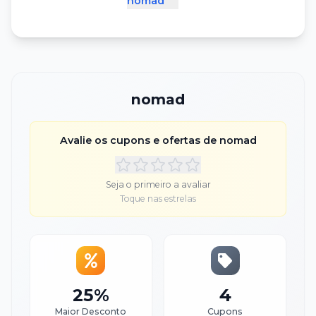
nomad
nomad
Avalie os cupons e ofertas de
nomad
Seja o primeiro a avaliar
Toque nas estrelas
25%
4
Maior Desconto
Cupons