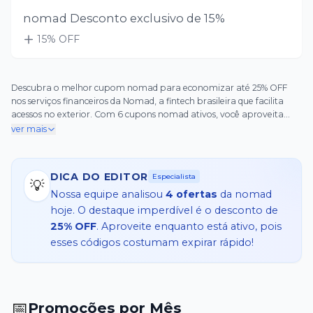
nomad Desconto exclusivo de 15%
15
% OFF
Descubra o melhor cupom nomad para economizar até 25% OFF
nos serviços financeiros da Nomad, a fintech brasileira que facilita
acessos no exterior. Com 6 cupons nomad ativos, você aproveita
benefícios incríveis como frete grátis em transferências
ver mais
internacionais, desconto na primeira compra para novos usuários e
descontos progressivos que aumentam conforme o valor das
transações. Imagine economizar ainda mais: até 10% OFF em
DICA DO EDITOR
Especialista
remessas acima de R$ 1.000 e 15% OFF acima de R$ 5.000, tudo com
💡
Nossa equipe analisou
4
ofertas
da
nomad
códigos
hoje. O destaque imperdível é o desconto de
25% OFF
. Aproveite enquanto está ativo, pois
esses códigos costumam expirar rápido!
📅
Promoções por Mês