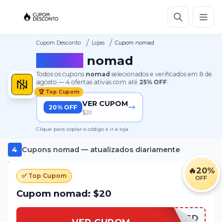
/
/
Cupom Desconto
Lojas
Cupom nomad
Cupom
nomad
Todos os cupons
nomad
selecionados e verificados em
8 de
agosto
—
4
ofertas ativas
com até
25%
OFF
.
🏆 Top Cupom
VER CUPOM
20% OFF
$20
Clique para copiar o código e ir à loja
4
Cupons
nomad
— atualizados diariamente
🔥
20%
✅ Top Cupom
OFF
Cupom nomad: $20
NOMAD20USD