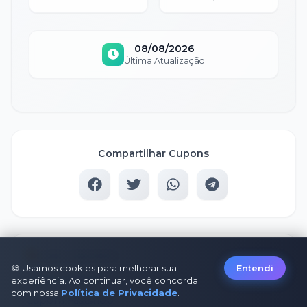
08/08/2026
Última Atualização
Compartilhar Cupons
Lojas populares
🍪 Usamos cookies para melhorar sua
Entendi
Cupom
Kabum
experiência. Ao continuar, você concorda
com nossa
Política de Privacidade
.
Cupom
Fastshop