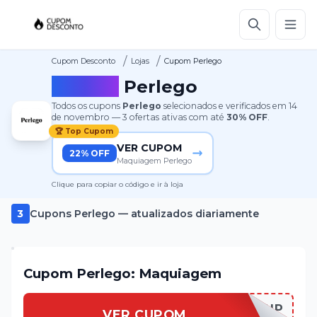
/
/
Cupom Desconto
Lojas
Cupom Perlego
Cupom
Perlego
Todos os cupons
Perlego
selecionados e verificados em
14
de novembro
—
3
ofertas ativas
com até
30%
OFF
.
🏆 Top Cupom
VER CUPOM
22% OFF
Maquiagem Perlego
Clique para copiar o código e ir à loja
3
Cupons
Perlego
— atualizados diariamente
Cupom Perlego: Maquiagem
PERLEGMAKEUP
VER CUPOM