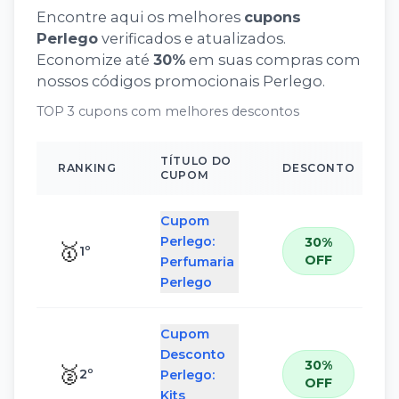
Encontre aqui os melhores
cupons
Perlego
verificados e atualizados.
Economize até
30
%
em suas compras com
nossos códigos promocionais
Perlego
.
TOP 3 cupons com melhores descontos
TÍTULO DO
RANKING
DESCONTO
CUPOM
Cupom
Perlego:
30%
🥇
1
º
OFF
Perfumaria
Perlego
Cupom
Desconto
30%
🥈
2
º
Perlego:
OFF
Kits