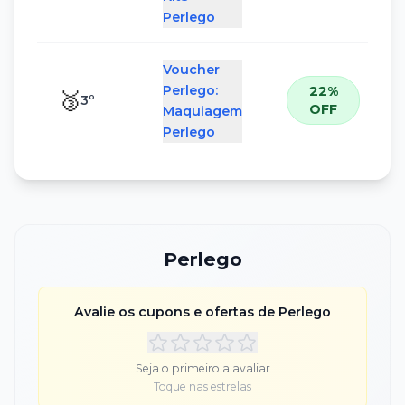
Perlego
Voucher
Perlego:
22%
🥉
3
º
OFF
Maquiagem
Perlego
Perlego
Avalie os cupons e ofertas de
Perlego
Seja o primeiro a avaliar
Toque nas estrelas