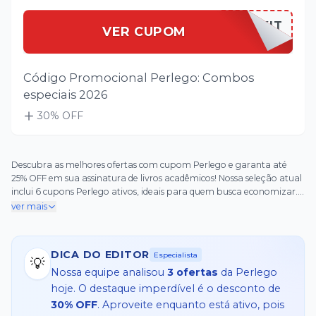
PERLEGKIT
VER CUPOM
Código Promocional Perlego: Combos
especiais 2026
30
% OFF
Descubra as melhores ofertas com cupom Perlego e garanta até
25% OFF em sua assinatura de livros acadêmicos! Nossa seleção atual
inclui 6 cupons Perlego ativos, ideais para quem busca economizar.
Aproveite benefícios exclusivos como frete grátis em pedidos acima
ver mais
de um valor mínimo, descontos especiais na primeira compra e
vantagens progressivas que aumentam o desconto conforme o
plano escolhido. Use o cupom Perlego para acessar milhares de
DICA DO EDITOR
Especialista
títulos acadêmicos a preços reduzidos, com códigos test
💡
Nossa equipe analisou
3
ofertas
da
Perlego
hoje. O destaque imperdível é o desconto de
30% OFF
. Aproveite enquanto está ativo, pois