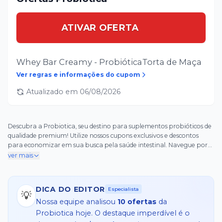
ATIVAR OFERTA
Whey Bar Creamy - ProbióticaTorta de Maça
Ver regras e informações do cupom
Atualizado em
06/08/2026
Descubra a Probiotica, seu destino para suplementos probióticos de
qualidade premium! Utilize nossos cupons exclusivos e descontos
para economizar em sua busca pela saúde intestinal. Navegue por
nossa ampla seleção de fórmulas projetadas para atender às suas
ver mais
necessidades individuais. Junte-se à nossa comunidade hoje e desfrute
de ofertas irresistíveis em probióticos que melhoram sua saúde!
DICA DO EDITOR
Especialista
💡
Nossa equipe analisou
10
ofertas
da
Probiotica
hoje. O destaque imperdível é o