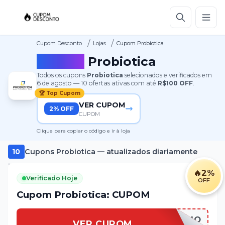
/
/
Cupom Desconto
Lojas
Cupom Probiotica
Cupom
Probiotica
Todos os cupons
Probiotica
selecionados e verificados em
6 de agosto
—
10
ofertas ativas
com até
R$100
OFF
.
🏆 Top Cupom
VER CUPOM
2% OFF
CUPOM
Clique para copiar o código e ir à loja
10
Cupons
Probiotica
— atualizados diariamente
🔥
2%
Verificado Hoje
OFF
Cupom Probiotica: CUPOM
AFILIO
VER CUPOM