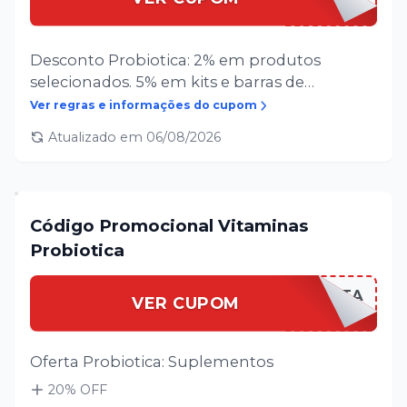
Desconto Probiotica: 2% em produtos
selecionados. 5% em kits e barras de
proteína. 10% no restante do portfólio.
Ver regras e informações do cupom
Atualizado em
06/08/2026
Código Promocional Vitaminas
Probiotica
PROBIOVITA
VER CUPOM
Oferta Probiotica: Suplementos
20
% OFF