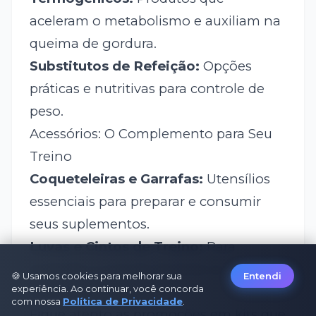
aceleram o metabolismo e auxiliam na
queima de gordura.
Substitutos de Refeição:
Opções
práticas e nutritivas para controle de
peso.
Acessórios: O Complemento para Seu
Treino
Coqueteleiras e Garrafas:
Utensílios
essenciais para preparar e consumir
seus suplementos.
Luvas e Cintos de Treino:
Para
proteção e suporte durante os
🍪 Usamos cookies para melhorar sua
Entendi
experiência. Ao continuar, você concorda
exercícios.
com nossa
Política de Privacidade
.
Fique atento às promoções em kits que