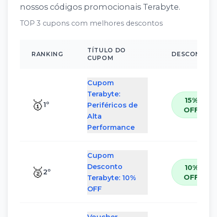
nossos códigos promocionais
Terabyte
.
TOP 3 cupons com melhores descontos
TÍTULO DO
RANKING
DESCONTO
CUPOM
Cupom
Terabyte:
15%
🥇
1
º
Periféricos de
OFF
Alta
Performance
Cupom
Desconto
10%
🥈
2
º
OFF
Terabyte: 10%
OFF