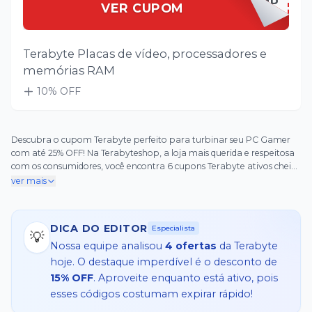
TERABYCOMP
VER CUPOM
Terabyte Placas de vídeo, processadores e
memórias RAM
10
% OFF
Descubra o cupom Terabyte perfeito para turbinar seu PC Gamer
com até 25% OFF! Na Terabyteshop, a loja mais querida e respeitosa
com os consumidores, você encontra 6 cupons Terabyte ativos cheios
de vantagens incríveis. Aproveite o cupom Terabyte para frete grátis
ver mais
em toda a primeira compra, ideal para quem está montando aquela
setup dos sonhos sem gastar a mais. Além disso, os cupons Terabyte
oferecem descontos progressivos: economize mais em componentes
DICA DO EDITOR
Especialista
gamers quando sua compra ultrapassar val
💡
Nossa equipe analisou
4
ofertas
da
Terabyte
hoje. O destaque imperdível é o desconto de
15% OFF
. Aproveite enquanto está ativo, pois
esses códigos costumam expirar rápido!