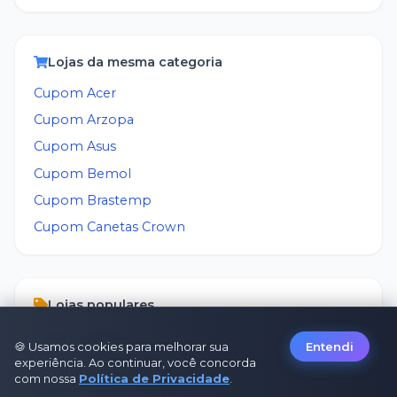
Lojas da mesma categoria
Cupom
Acer
Cupom
Arzopa
Cupom
Asus
Cupom
Bemol
Cupom
Brastemp
Cupom
Canetas Crown
Lojas populares
Cupom
Kabum
🍪 Usamos cookies para melhorar sua
Entendi
Cupom
Fastshop
experiência. Ao continuar, você concorda
com nossa
Política de Privacidade
.
Cupom
Webcontinental