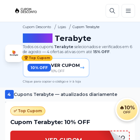
/
/
Cupom Desconto
Lojas
Cupom Terabyte
Cupom
Terabyte
Todos os cupons
Terabyte
selecionados e verificados em
6
de agosto
—
4
ofertas ativas
com até
15%
OFF
.
🏆 Top Cupom
VER CUPOM
10% OFF
10% OFF
Clique para copiar o código e ir à loja
4
Cupons
Terabyte
— atualizados diariamente
🔥
10%
✅ Top Cupom
OFF
Cupom Terabyte: 10% OFF
GAMERFRIO