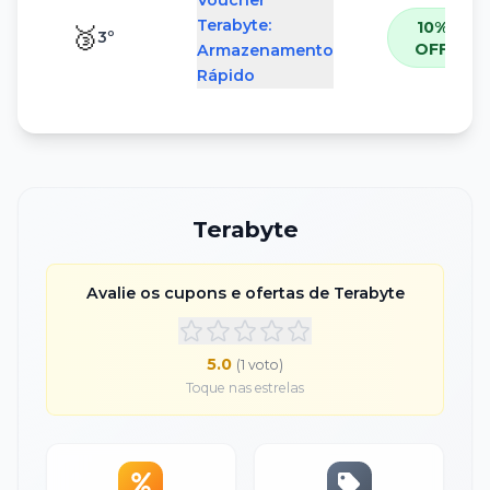
Voucher
Terabyte:
10%
🥉
3
º
OFF
Armazenamento
Rápido
Terabyte
Avalie os cupons e ofertas de
Terabyte
5.0
(
1
voto
)
Toque nas estrelas