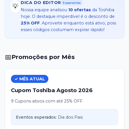
DICA DO EDITOR
Especialista
cupom Toshiba agora e transforme sua experiência de compra!
💡
Nossa equipe analisou
10
ofertas
da
Toshiba
hoje. O destaque imperdível é o desconto de
25% OFF
. Aproveite enquanto está ativo, pois
esses códigos costumam expirar rápido!
📅
Promoções por Mês
✓ MÊS ATUAL
Cupom
Toshiba
Agosto
2026
9 Cupons ativos com até 25% OFF.
Eventos esperados:
Dia dos Pais