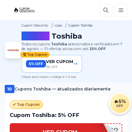
/
/
Cupom Desconto
Lojas
Cupom Toshiba
Cupom
Toshiba
Todos os cupons
Toshiba
selecionados e verificados em
7
de agosto
—
10
ofertas ativas
com até
25%
OFF
.
🏆 Top Cupom
VER CUPOM
5% OFF
5% OFF
Clique para copiar o código e ir à loja
10
Cupons
Toshiba
— atualizados diariamente
🔥
5%
✅ Top Cupom
OFF
Cupom Toshiba: 5% OFF
SEJABEMVINDO