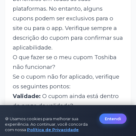
plataformas. No entanto, alguns
cupons podem ser exclusivos para o
site ou para o app. Verifique sempre a
descrição do cupom para confirmar sua
aplicabilidade.
O que fazer se o meu cupom Toshiba
não funcionar?
Se o cupom não for aplicado, verifique
os seguintes pontos:
Validade:
O cupom ainda está dentro
do prazo de validade?
Condições:
Você atende a todas as
🍪 Usamos cookies para melhorar sua
Entendi
condições? (Ex: valor mínimo de
experiência. Ao continuar, você concorda
com nossa
Política de Privacidade
.
compra, produtos específicos,