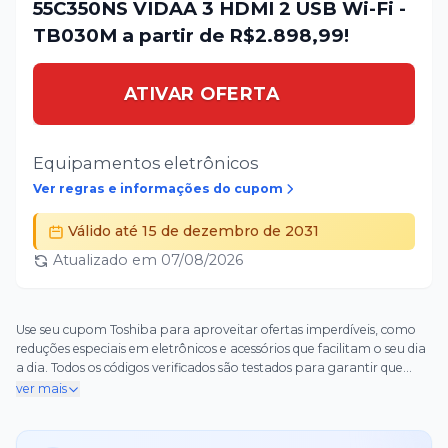
55C350NS VIDAA 3 HDMI 2 USB Wi-Fi -
TB030M a partir de R$2.898,99!
ATIVAR OFERTA
Equipamentos eletrônicos
Ver regras e informações do cupom
Válido até
15 de dezembro de 2031
Atualizado em
07/08/2026
Use seu cupom Toshiba para aproveitar ofertas imperdíveis, como
reduções especiais em eletrônicos e acessórios que facilitam o seu dia
a dia. Todos os códigos verificados são testados para garantir que
funcionem perfeitamente no checkout, trazendo benefícios como
ver mais
economia real sem complicações. Aproveite cupons Toshiba para
frete grátis válido em todo o território e descontos que tornam suas
compras ainda mais vantajosas. Não perca essa chance – pegue seu