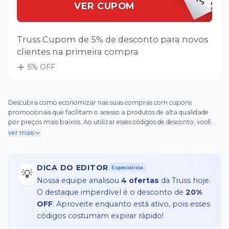
TRUSSFRIENDS
VER CUPOM
Truss Cupom de 5% de desconto para novos
clientes na primeira compra
5
% OFF
Descubra como economizar nas suas compras com cupons
promocionais que facilitam o acesso a produtos de alta qualidade
por preços mais baixos. Ao utilizar esses códigos de desconto, você
pode garantir reduções atrativas, chegando até 30% OFF em itens
ver mais
variados, desde roupas e acessórios até artigos para o lar.
DICA DO EDITOR
Especialista
💡
Nossa equipe analisou
4
ofertas
da
Truss
hoje.
O destaque imperdível é o desconto de
20%
OFF
. Aproveite enquanto está ativo, pois esses
códigos costumam expirar rápido!