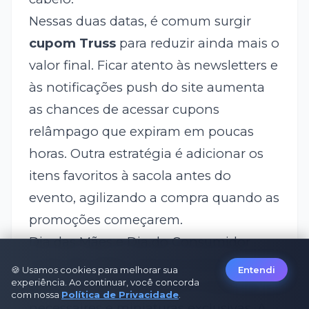
Nessas duas datas, é comum surgir
cupom Truss
para reduzir ainda mais o
valor final. Ficar atento às newsletters e
às notificações push do site aumenta
as chances de acessar cupons
relâmpago que expiram em poucas
horas. Outra estratégia é adicionar os
itens favoritos à sacola antes do
evento, agilizando a compra quando as
promoções começarem.
Dia das Mães e Dia do Consumidor
O Dia das Mães costuma trazer kits de
🍪 Usamos cookies para melhorar sua
Entendi
experiência. Ao continuar, você concorda
presente com embalagens especiais,
com nossa
Política de Privacidade
.
necessaires e miniaturas exclusivas. A