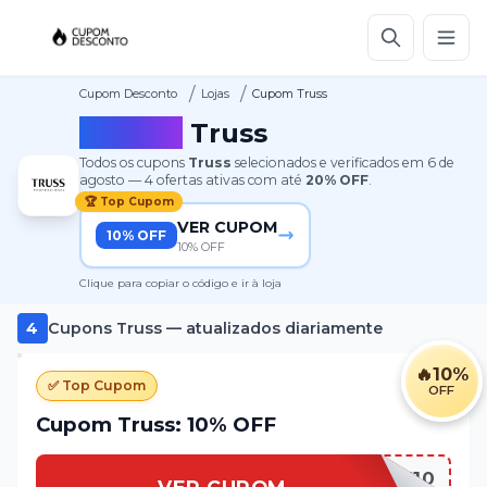
/
/
Cupom Desconto
Lojas
Cupom Truss
Cupom
Truss
Todos os cupons
Truss
selecionados e verificados em
6 de
agosto
—
4
ofertas ativas
com até
20%
OFF
.
🏆 Top Cupom
VER CUPOM
10% OFF
10% OFF
Clique para copiar o código e ir à loja
4
Cupons
Truss
— atualizados diariamente
🔥
10%
✅ Top Cupom
OFF
Cupom Truss: 10% OFF
NEW10