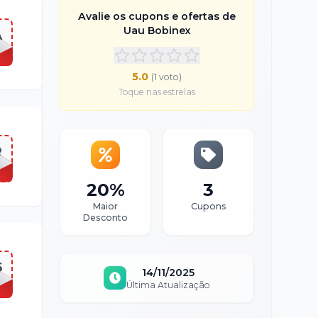
Avalie os cupons e ofertas de
Uau Bobinex
A
5.0
(
1
voto
)
Toque nas estrelas
R
20%
3
Maior
Cupons
Desconto
5
14/11/2025
Última Atualização