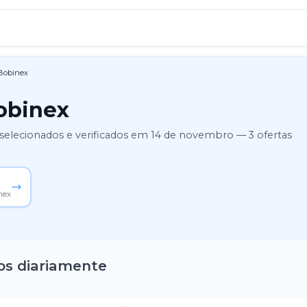
Bobinex
obinex
selecionados e verificados em
14 de novembro
—
3
ofertas
nex
os diariamente