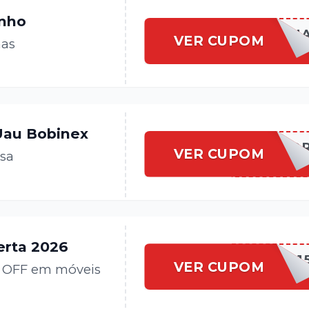
anho
UAUBOBCAM
VER CUPOM
has
Uau Bobinex
UAUBOBDECO
VER CUPOM
asa
erta 2026
UAUBOBCASA1
VER CUPOM
% OFF em móveis