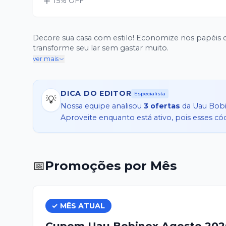
15
% OFF
Decore sua casa com estilo! Economize nos papéis 
transforme seu lar sem gastar muito.
ver mais
DICA DO EDITOR
Especialista
💡
Nossa equipe analisou
3
ofertas
da
Uau Bob
Aproveite enquanto está ativo, pois esses c
📅
Promoções por Mês
✓ MÊS ATUAL
Cupom
Uau Bobinex
Agosto
202