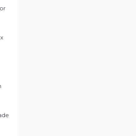
or
ex
m
ade