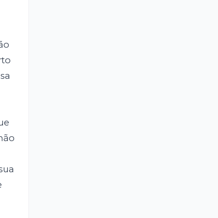
ão
rto
ssa
ue
 não
 sua
e