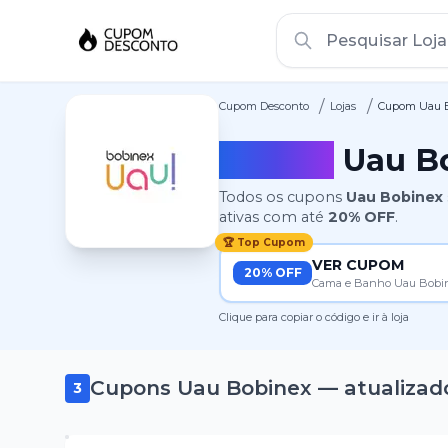
/
/
Cupom Desconto
Lojas
Cupom Uau 
Cupom
Uau B
Todos os cupons
Uau Bobinex
ativas
com até
20%
OFF
.
🏆 Top Cupom
VER CUPOM
20% OFF
Cama e Banho Uau Bobi
Clique para copiar o código e ir à loja
Cupons
Uau Bobinex
— atualizad
3