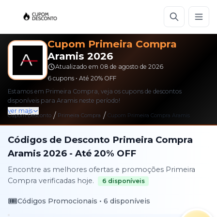
Cupom
Primeira Compra
Aramis
2026
Atualizado em
08 de agosto de 2026
6
cupons • Até
20%
OFF
Estamos em Primeira Compra, veja os cupons de descontos
disponíveis para Aramis neste período!
ver mais
/
/
Cupom Desconto
Primeira Compra
Cupom
Primeira Compra
Aramis
Códigos de Desconto
Primeira Compra
Aramis
2026
- Até
20%
OFF
Encontre as melhores ofertas e promoções
Primeira
Compra
verificadas hoje.
6
disponíveis
🎟️
Códigos Promocionais •
6
disponíveis