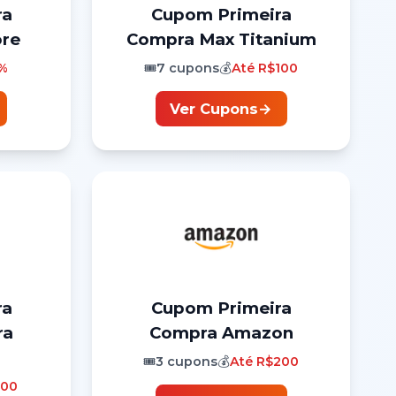
ra
Cupom
Primeira
ore
Compra
Max Titanium
%
🎟️
7
cupons
💰
Até
R$100
Ver Cupons
→
ra
Cupom
Primeira
ra
Compra
Amazon
🎟️
3
cupons
💰
Até
R$200
100