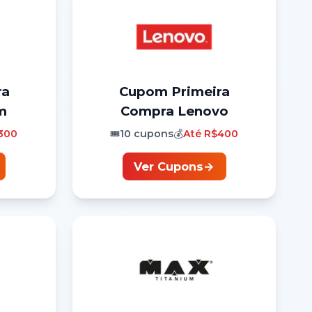
ra
Cupom
Primeira
m
Compra
Lenovo
300
🎟️
10
cupons
💰
Até
R$400
Ver Cupons
→