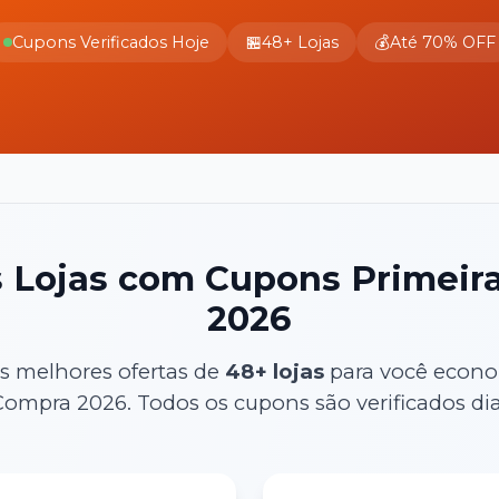
Cupons Verificados Hoje
🏪
48
+ Lojas
💰
Até 70% OFF
s Lojas com Cupons
Primeir
2026
s melhores ofertas de
48
+ lojas
para você econo
 Compra
2026
. Todos os cupons são verificados di