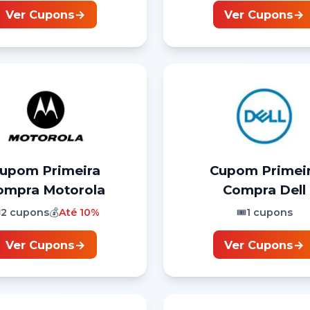
Ver Cupons
→
Ver Cupons
→
Cupom
Primeira
Cupom
Primei
ompra
Motorola
Compra
Dell
️
2
cupons
💰
Até
10%
🎟️
1
cupons
Ver Cupons
→
Ver Cupons
→