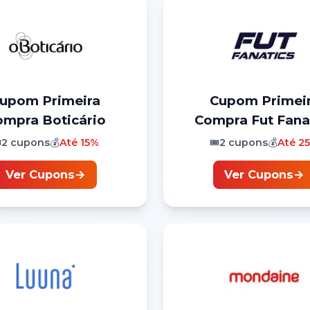
Cupom
Primeira
Cupom
Primei
ompra
Boticário
Compra
Fut Fana
️
2
cupons
💰
Até
15%
🎟️
2
cupons
💰
Até
2
Ver Cupons
→
Ver Cupons
→