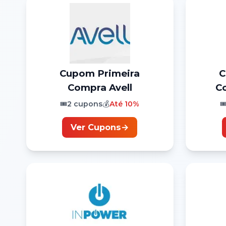
Cupom
Primeira
Compra
Avell
C
🎟️
2
cupons
💰
Até
10%
🎟
Ver Cupons
→