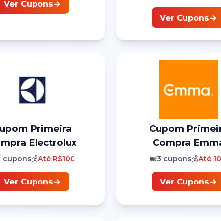
Ver Cupons
→
Ver Cupons
→
Cupom
Primeira
Cupom
Primei
ompra
Electrolux
Compra
Emm
3
cupons
💰
Até
R$100
🎟️
3
cupons
💰
Até
1
Ver Cupons
→
Ver Cupons
→