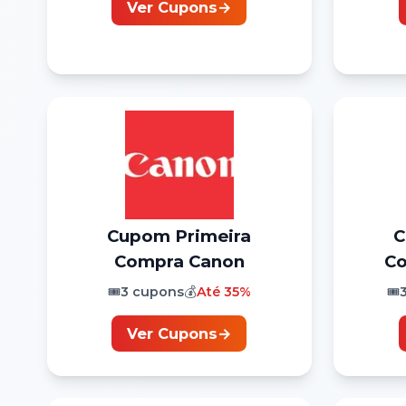
Ver Cupons
→
Cupom
Primeira
Compra
Canon
C
🎟️
3
cupons
💰
Até
35%
🎟️
Ver Cupons
→