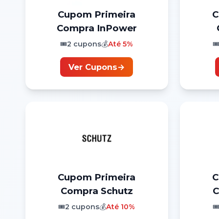
Cupom
Primeira
Compra
InPower
🎟️
2
cupons
💰
Até
5%
🎟
Ver Cupons
→
Cupom
Primeira
Compra
Schutz
C
🎟️
2
cupons
💰
Até
10%
🎟