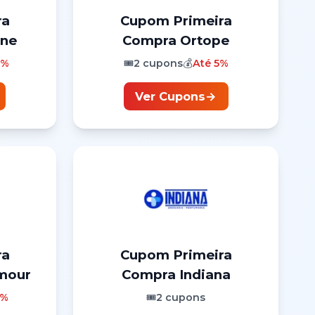
ra
Cupom
Primeira
ne
Compra
Ortope
0%
🎟️
2
cupons
💰
Até
5%
Ver Cupons
→
ra
Cupom
Primeira
mour
Compra
Indiana
5%
🎟️
2
cupons