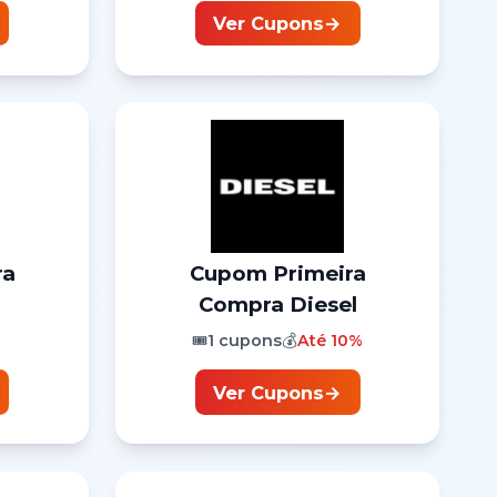
Ver Cupons
→
ra
Cupom
Primeira
Compra
Diesel
🎟️
1
cupons
💰
Até
10%
Ver Cupons
→