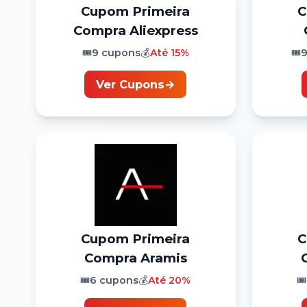
Cupom
Primeira
Compra
Aliexpress
🎟️
9
cupons
💰
Até
15%
🎟️
Ver Cupons
→
Cupom
Primeira
Compra
Aramis
🎟️
6
cupons
💰
Até
20%
🎟️