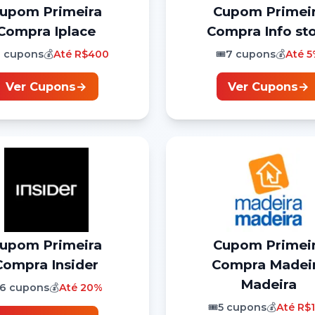
Cupom
Primeira
Cupom
Primei
Compra
Iplace
Compra
Info st
9
cupons
💰
Até
R$400
🎟️
7
cupons
💰
Até
5
Ver Cupons
→
Ver Cupons
→
Cupom
Primeira
Cupom
Primei
Compra
Insider
Compra
Madei
Madeira
6
cupons
💰
Até
20%
🎟️
5
cupons
💰
Até
R$