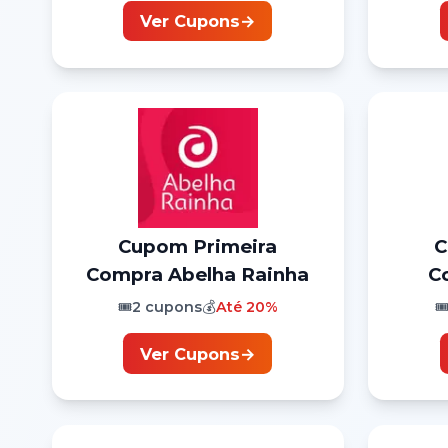
Ver Cupons
→
Cupom
Primeira
Compra
Abelha Rainha
C
🎟️
2
cupons
💰
Até
20%
🎟
Ver Cupons
→