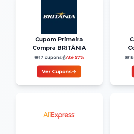
Cupom
Primeira
Compra
BRITÂNIA
C
🎟️
17
cupons
💰
Até
57%
🎟️
16
Ver Cupons
→