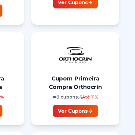
Ver Cupons
→
ra
Cupom
Primeira
a
Compra
Orthocrin
0%
🎟️
3
cupons
💰
Até
11%
Ver Cupons
→