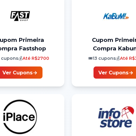
Cupom
Primeira
Cupom
Primei
ompra
Fastshop
Compra
Kabu
cupons
💰
Até
R$2700
🎟️
13
cupons
💰
Até
R$
Ver Cupons
→
Ver Cupons
→