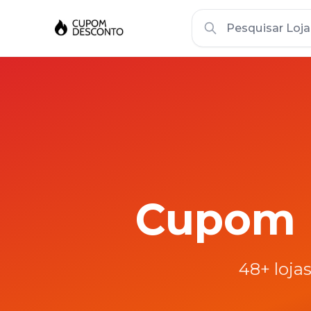
Cupom
48
+ loj