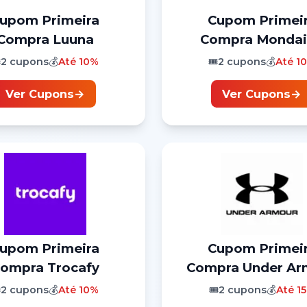
Cupom
Primeira
Cupom
Primei
Compra
Luuna
Compra
Mondai
️
2
cupons
💰
Até
10%
🎟️
2
cupons
💰
Até
1
Ver Cupons
→
Ver Cupons
→
Cupom
Primeira
Cupom
Primei
ompra
Trocafy
Compra
Under Ar
️
2
cupons
💰
Até
10%
🎟️
2
cupons
💰
Até
1