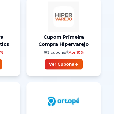
ra
Cupom
Primeira
tics
Compra
Hipervarejo
5%
🎟️
2
cupons
💰
Até
10%
Ver Cupons
→