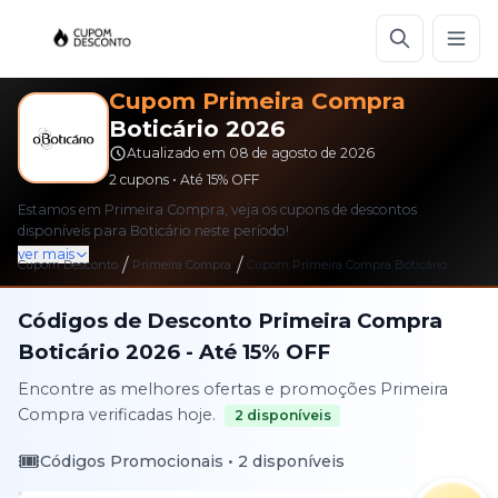
Cupom
Primeira Compra
Boticário
2026
Atualizado em
08 de agosto de 2026
2
cupons • Até
15%
OFF
Estamos em Primeira Compra, veja os cupons de descontos
disponíveis para Boticário neste período!
ver mais
/
/
Cupom Desconto
Primeira Compra
Cupom
Primeira Compra
Boticário
Códigos de Desconto
Primeira Compra
Boticário
2026
- Até
15%
OFF
Encontre as melhores ofertas e promoções
Primeira
Compra
verificadas hoje.
2
disponíveis
🎟️
Códigos Promocionais •
2
disponíveis