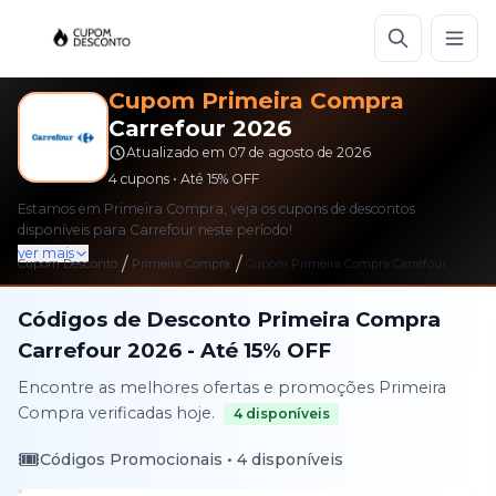
Cupom
Primeira Compra
Carrefour
2026
Atualizado em
07 de agosto de 2026
4
cupons • Até
15%
OFF
Estamos em Primeira Compra, veja os cupons de descontos
disponíveis para Carrefour neste período!
ver mais
/
/
Cupom Desconto
Primeira Compra
Cupom
Primeira Compra
Carrefour
Códigos de Desconto
Primeira Compra
Carrefour
2026
- Até
15%
OFF
Encontre as melhores ofertas e promoções
Primeira
Compra
verificadas hoje.
4
disponíveis
🎟️
Códigos Promocionais •
4
disponíveis