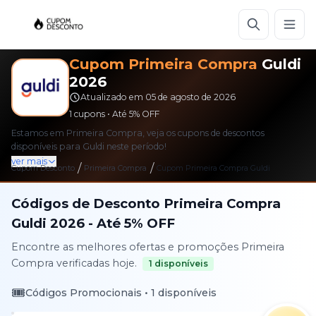
Cupom
Primeira Compra
Guldi
2026
Atualizado em
05 de agosto de 2026
1
cupons • Até
5%
OFF
Estamos em Primeira Compra, veja os cupons de descontos
disponíveis para Guldi neste período!
ver mais
/
/
Cupom Desconto
Primeira Compra
Cupom
Primeira Compra
Guldi
Códigos de Desconto
Primeira Compra
Guldi
2026
- Até
5%
OFF
Encontre as melhores ofertas e promoções
Primeira
Compra
verificadas hoje.
1
disponíveis
🎟️
Códigos Promocionais •
1
disponíveis