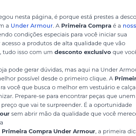
hegou nesta página, é porque está prestes a desco
om a
Under Armour
. A
Primeira Compra
é a
nos
endo condições especiais para você iniciar sua
 acesso a produtos de alta qualidade que vão
ia, tudo isso com um
desconto exclusivo
que voc
a pode gerar dúvidas, mas aqui na Under Armou
elhor possível desde o primeiro clique. A
Primei
ra você que busca o melhor em vestuário e calç
zar. Prepare-se para encontrar peças que unem
 preço que vai te surpreender. É a oportunidade
our
sem abrir mão da qualidade que você merec
ra
Primeira Compra Under Armour
, a primeira di