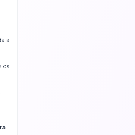
da a
s os
m
.
ra