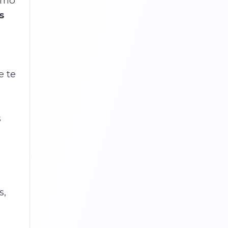
ximo
s
e te
s
s,