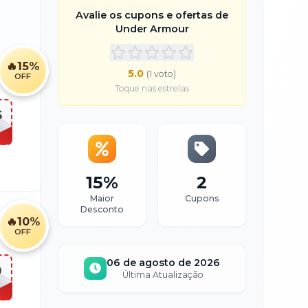
Avalie os cupons e ofertas de
Under Armour
🔥
15%
5.0
(
1
voto
)
OFF
Toque nas estrelas
5
15%
2
Maior
Cupons
Desconto
🔥
10%
OFF
06 de agosto de 2026
0
Última Atualização