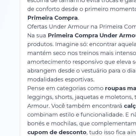
escolha de tamanho evita trocas e ga
de conforto desde o primeiro momento
Primeira Compra
.
Ofertas Under Armour na Primeira Co
Na sua
Primeira Compra Under Armo
produtos. Imagine só: encontrar aquel
mantém seco nos treinos mais intenso
amortecimento responsivo que eleva
abrangem desde o vestuário para o dia 
modalidades esportivas.
Pense em categorias como
roupas ma
leggings, shorts, jaquetas e moletons
Armour. Você também encontrará
cal
combinam estilo e funcionalidade. E
bonés e mochilas, que complementam s
cupom de desconto
, tudo isso fica ai