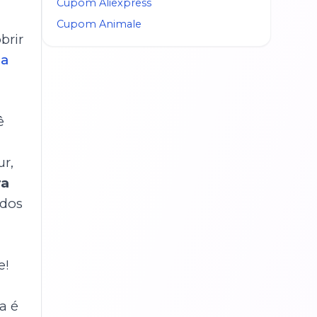
Cupom
Aliexpress
Cupom
Animale
brir
sa
ê
r,
ra
ados
e!
ca é