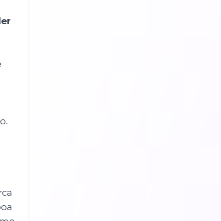
der
e
o.
rca
boa