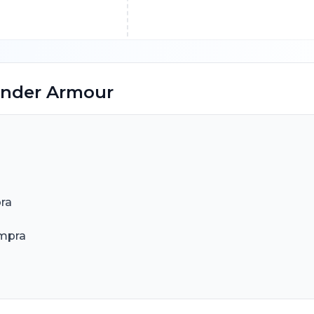
nder Armour
ra
ompra