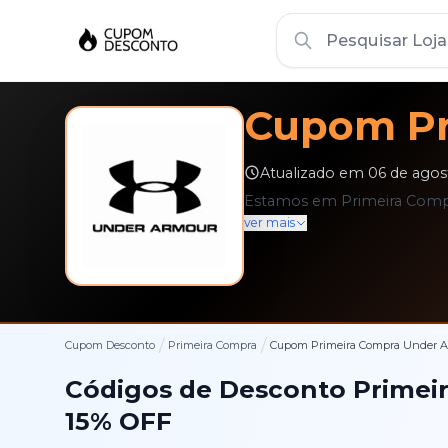
Cupom
P
Atualizado em
06 de agos
Estamos em Primeira Compra
ver mais
/
/
Cupom Desconto
Primeira Compra
Cupom
Primeira Compra
Under A
Códigos de Desconto
Primei
15%
OFF