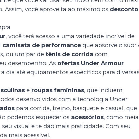
rante que você vai usar seu novo item com o má
. Assim, você aproveita ao máximo os
desconto
mpra
ur
, você terá acesso a uma variedade incrível de
a
camiseta de performance
que absorve o suor 
s, ou um par de
tênis de corrida
com
 seu desempenho. As
ofertas Under Armour
a dia até equipamentos específicos para diversa
sculinas
e
roupas femininas
, que incluem
, todos desenvolvidos com a tecnologia Under
çados
para corrida, treino, basquete e casual, que
 não podemos esquecer os
acessórios
, como meia
eu visual e te dão mais praticidade. Com seu
nda mais acessível.