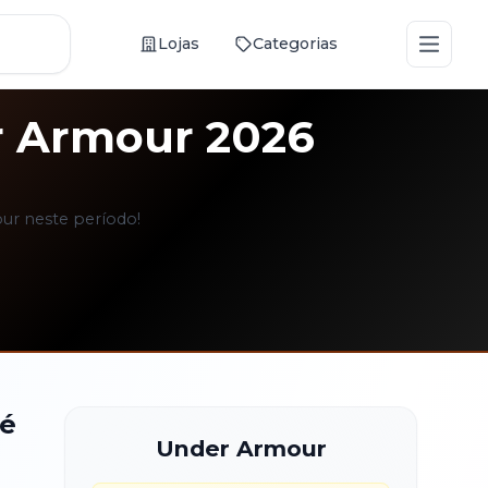
Abrir
Lojas
Categorias
r Armour
2026
ur neste período!
té
Under Armour