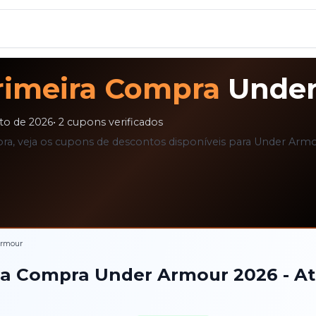
rimeira Compra
Unde
to de 2026
•
2
cupons verificados
, veja os cupons de descontos disponíveis para Under Armo
rmour
ra Compra
Under Armour
2026
- A