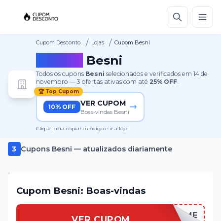
/
/
Cupom Desconto
Lojas
Cupom Besni
Cupom
Besni
Todos os cupons
Besni
selecionados e verificados em
14 de
novembro
—
3
ofertas ativas
com até
25%
OFF
.
🏆 Top Cupom
VER CUPOM
10% OFF
Boas-vindas Besni
Clique para copiar o código e ir à loja
3
Cupons
Besni
— atualizados diariamente
Cupom Besni: Boas-vindas
BESNIWELCOME
VER CUPOM