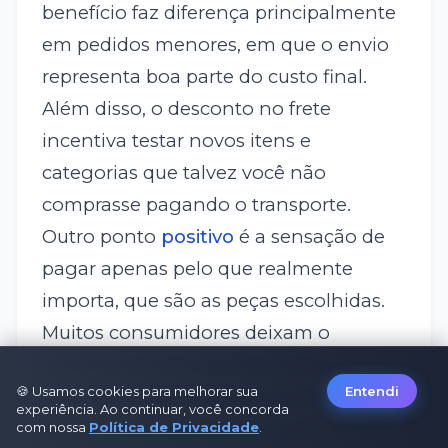
benefício faz diferença principalmente
em pedidos menores, em que o envio
representa boa parte do custo final.
Além disso, o desconto no frete
incentiva testar novos itens e
categorias que talvez você não
comprasse pagando o transporte.
Outro ponto
positivo
é a sensação de
pagar apenas pelo que realmente
importa, que são as peças escolhidas.
Muitos consumidores deixam o
carrinho de lado quando veem um
🍪 Usamos cookies para melhorar sua
Entendi
valor alto de entrega, e o cupom ajuda
experiência. Ao continuar, você concorda
a evitar esse abandono. Assim, o frete
com nossa
Política de Privacidade
.