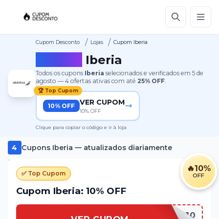
/
/
Cupom Desconto
Lojas
Cupom Iberia
Cupom
Iberia
Todos os cupons
Iberia
selecionados e verificados em
5 de
agosto
—
4
ofertas ativas
com até
25%
OFF
.
🏆 Top Cupom
VER CUPOM
10% OFF
10% OFF
Clique para copiar o código e ir à loja
4
Cupons
Iberia
— atualizados diariamente
🔥
10%
✅ Top Cupom
OFF
Cupom Iberia: 10% OFF
IBERIA10