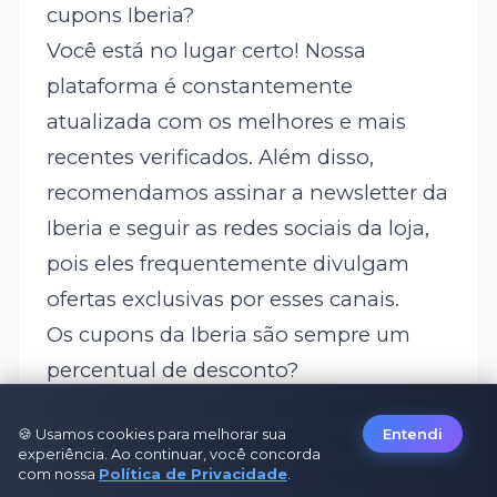
cupons Iberia?
Você está no lugar certo! Nossa
plataforma é constantemente
atualizada com os melhores e mais
recentes
verificados. Além disso,
recomendamos assinar a newsletter da
Iberia e seguir as redes sociais da loja,
pois eles frequentemente divulgam
ofertas exclusivas por esses canais.
Os cupons da Iberia são sempre um
percentual de desconto?
Não necessariamente. Embora muitos
🍪 Usamos cookies para melhorar sua
Entendi
ofereçam um percentual de desconto
experiência. Ao continuar, você concorda
(ex: 10% OFF), também é comum
com nossa
Política de Privacidade
.