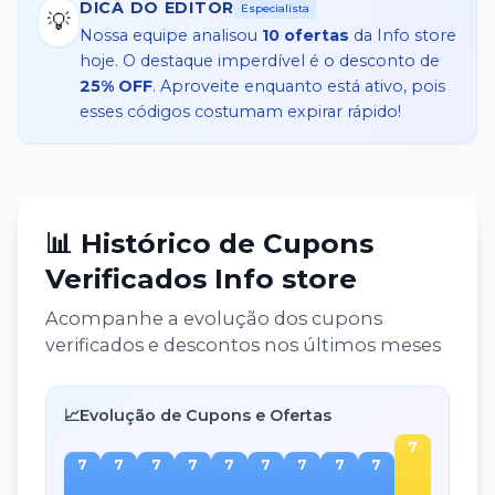
DICA DO EDITOR
Especialista
💡
Nossa equipe analisou
10
ofertas
da
Info store
hoje. O destaque imperdível é o desconto de
25% OFF
. Aproveite enquanto está ativo, pois
esses códigos costumam expirar rápido!
📊 Histórico de Cupons
Verificados
Info store
Acompanhe a evolução dos cupons
verificados e descontos nos últimos meses
📈
Evolução de Cupons e Ofertas
7
7
7
7
7
7
7
7
7
7