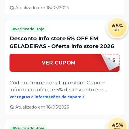
Sujeito à alteração ou cancelamento sem
Atualizado em
18/05/2026
comunicação prévia. Limitado a 1 (hum) uso
por cliente. Exclusivo para compras
realizadas para a cidade de Manaus,
🔥
5%
Verificado Hoje
OFF
Amazonas.
Desconto Info store 5% OFF EM
GELADEIRAS - Oferta Info store 2026
GEL5
VER CUPOM
Código Promocional Info store: Cupom
informado oferece 5% de desconto em
produtos selecionados. Não é válido para
Ver regras e informações do cupom
softwares ou serviços. Sujeito à alteração ou
Atualizado em
18/05/2026
cancelamento sem comunicação prévia.
Limitado a 1 (hum) uso por cliente. Exclusivo
para compras realizadas para a cidade de
🔥
5%
Verificado Hoje