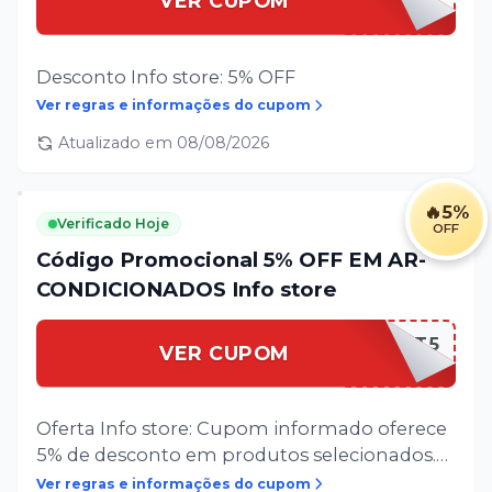
VER CUPOM
Desconto Info store: 5% OFF
Ver regras e informações do cupom
Atualizado em
08/08/2026
🔥
5%
Verificado Hoje
OFF
Código Promocional 5% OFF EM AR-
CONDICIONADOS Info store
SPLIT5
VER CUPOM
Oferta Info store: Cupom informado oferece
5% de desconto em produtos selecionados.
Não é válido para softwares ou serviços.
Ver regras e informações do cupom