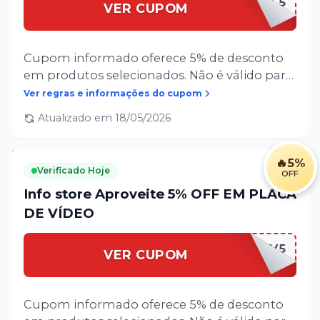
LAL5
VER CUPOM
Cupom informado oferece 5% de desconto
em produtos selecionados. Não é válido para
softwares ou serviços. Sujeito à alteração ou
Ver regras e informações do cupom
cancelamento sem comunicação prévia.
Atualizado em
18/05/2026
Limitado a 1 (hum) uso por cliente. Exclusivo
para compras realizadas para a cidade de
Manaus, Amazonas. - Oferta Info store
🔥
5%
Verificado Hoje
OFF
Info store Aproveite 5% OFF EM PLACA
DE VÍDEO
PLV5
VER CUPOM
Cupom informado oferece 5% de desconto