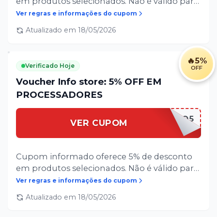
em produtos selecionados. Não é válido para
softwares ou serviços. Sujeito à alteração ou
Ver regras e informações do cupom
cancelamento sem comunicação prévia.
Atualizado em
18/05/2026
Limitado a 1 (hum) uso por cliente. Exclusivo
para compras realizadas para a cidade de
Manaus, Amazonas.
🔥
5%
Verificado Hoje
OFF
Voucher Info store: 5% OFF EM
PROCESSADORES
PRO5
VER CUPOM
Cupom informado oferece 5% de desconto
em produtos selecionados. Não é válido para
softwares ou serviços. Sujeito à alteração ou
Ver regras e informações do cupom
cancelamento sem comunicação prévia.
Atualizado em
18/05/2026
Limitado a 1 (hum) uso por cliente. Exclusivo
para compras realizadas para a cidade de