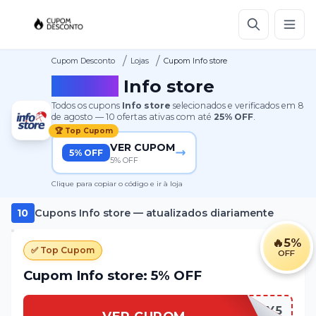
/
/
Cupom Desconto
Lojas
Cupom Info store
Cupom
Info store
Todos os cupons
Info store
selecionados e verificados em
8
de agosto
—
10
ofertas ativas
com até
25%
OFF
.
🏆 Top Cupom
VER CUPOM
5% OFF
5% OFF
Clique para copiar o código e ir à loja
10
Cupons
Info store
— atualizados diariamente
🔥
5%
✅ Top Cupom
OFF
Cupom Info store: 5% OFF
PAY5