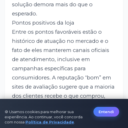
solução demora mais do que o
esperado.
Pontos positivos da loja
Entre os pontos favoráveis estão o
histórico de atuação no mercado e o
fato de eles manterem canais oficiais
de atendimento, inclusive em
campanhas específicas para
consumidores. A reputação “bom” em
sites de avaliação sugere que a maioria
dos clientes recebe o que comprou,
ainda que com eventuais atrasos ou
🍪 Usamos cookies para melhorar sua
Entendi
imprevistos. Há também avaliações
experiência. Ao continuar, você concorda
com nossa
Política de Privacidade
.
externas apontando que o site atende