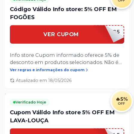
OFF
Manaus, Amazonas. 2026
Código Válido Info store: 5% OFF EM
FOGÕES
FOG5
VER CUPOM
Info store Cupom informado oferece 5% de
desconto em produtos selecionados. Não é
válido para softwares ou serviços. Sujeito à
Ver regras e informações do cupom
alteração ou cancelamento sem
Atualizado em
18/05/2026
comunicação prévia. Limitado a 1 (hum) uso
por cliente. Exclusivo para compras
realizadas para a cidade de Manaus,
🔥
5%
Verificado Hoje
OFF
Amazonas.
Cupom Válido Info store 5% OFF EM
LAVA-LOUÇA