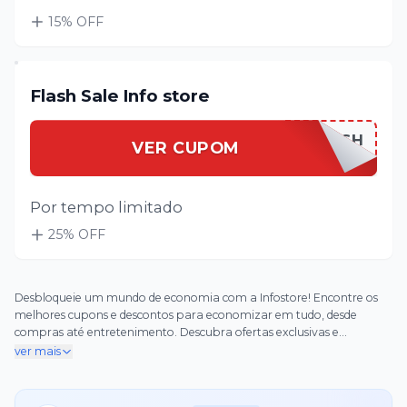
15
% OFF
Flash Sale Info store
INFOSTFLASH
VER CUPOM
Por tempo limitado
25
% OFF
Desbloqueie um mundo de economia com a Infostore! Encontre os
melhores cupons e descontos para economizar em tudo, desde
compras até entretenimento. Descubra ofertas exclusivas e
economias imbatíveis com nosso aplicativo fácil de usar. Comece
ver mais
hoje a poupar e aproveitar cada centavo!