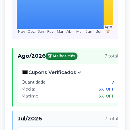
Ago
Nov
Dez
Jan
Fev
Mar
Abr
Mai
Jun
Jul
🏆
Ago
/
2026
7
total
🏆 Melhor Mês
🎟️
Cupons Verificados ✓
Quantidade:
7
Média:
5% OFF
Máximo:
5% OFF
Jul
/
2026
7
total